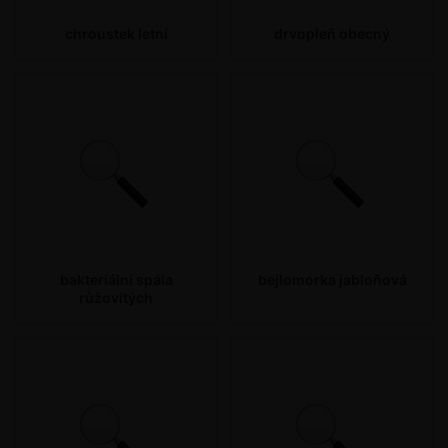
chroustek letní
drvopleň obecný
bakteriální spála
bejlomorka jabloňová
růžovitých