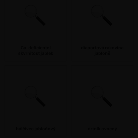
Ca-deficientní
diaportová rakovina
skvrnitost jablek
jabloně
hálčivec jabloňový
drtník ovocný