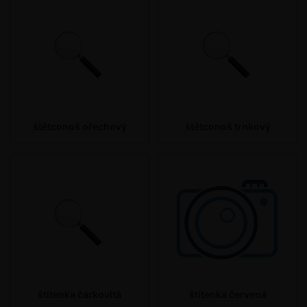
štětconoš ořechový
štětconoš trnkový
štítenka čárkovitá
štítenka červená