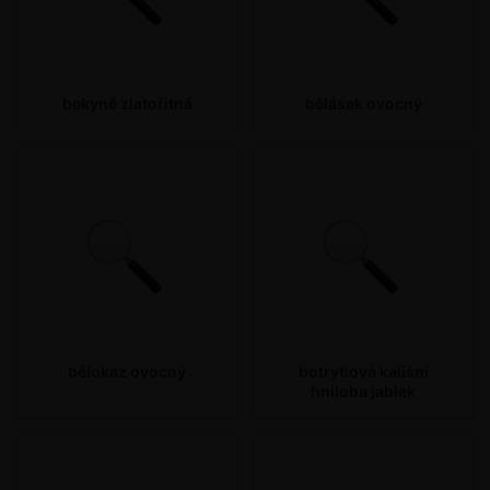
bekyně zlatořitná
bělásek ovocný
bělokaz ovocný
botrytiová kališní
hniloba jablek