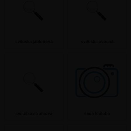
sviluška jabloňová
sviluška ovocná
sviluška stromová
šedá hniloba