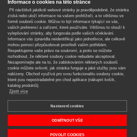
Informace o cookies na této stránce
Při návštěvě jakékoli webové stránky je pravděpodobné, že stránka
Mgr. Lenka Žáčková
získá nebo uloží informace na vašem prohlížeči, a to většinou ve
OCHRANA ROSTLIN
formě souborů cookie. Můžou to být informace týkající se vás,
+420 608 748 548
vašich preferencí a zařízení, které používáte. Většinou to slouží k
vylepšování stránky, aby fungovala podle vašich očekávání.
www.ochranarostlin.cz
Informace vás zpravidla neidentifikují jako jednotlivce, ale celkově
mohou pomoci přizpůsobovat prostředí vašim potřebám.
Respektujeme vaše právo na soukromí, a proto se můžete
rozhodnout, že některé soubory cookie nebudete akceptovat.
Nezapomínejte ale na to, že zablokováním některých souborů
cookie můžete ovlivnit, jak stránka funguje a jaké služby jsou vám
nabízeny. Obchod využívá pro svou funkcionalitu soubory cookie,
které jsou nepostradatelné pro chod aplikace (nákupní košík,
katalog produktů).
Zjistit více
Nastavení cookies
Mgr. Lenka Žáčková,
OCHRANA ROSTLIN
Copyright © 2026 BIOAGENS - biologická ochrana rostlin.
ODMÍTNOUT VŠE
POVOLIT COOKIES