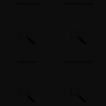
obaleč růžový
obaleč zimolezový
padlí jabloně
píďalka podzimní