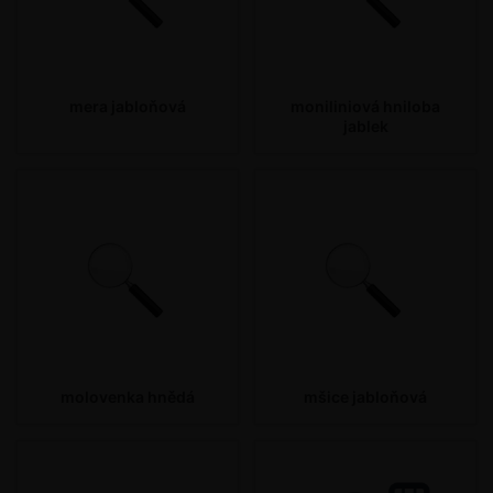
mera jabloňová
moniliniová hniloba
jablek
molovenka hnědá
mšice jabloňová