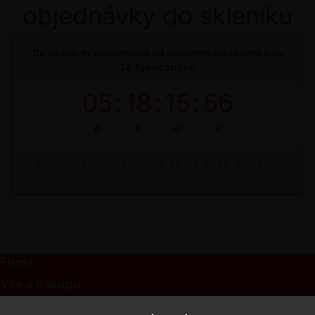
objednávky do skleníku
Do uzávěrky objednávek na bioagens do skleníků na
34. týden zbývá:
05
:
18
:
15
:
56
d
h
m
s
Termínová uzávěrka: pátek, 14. 08. 2026, do 09:00
hodin
Firma
Vše o nákupu
Kontakt