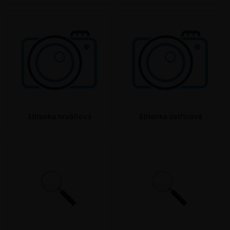
štítenka hrušňová
štítenka ústřicová