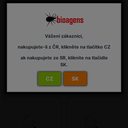
květopas jabloňový
lalokonosec
Vážení zákazníci,
nakupujete-li z ČR, klikněte na tlačítko CZ
ak nakupujete zo SR, kliknite na tlačidlo
SK.
CZ
SK
listokaz zahradní
kněžice pásovaná