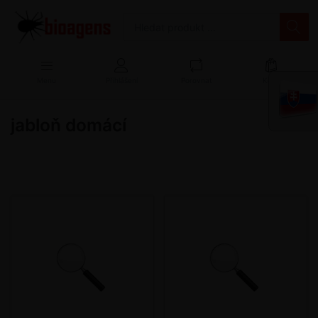
Menu
Přihlášení
Porovnat
Košík
jabloň domácí