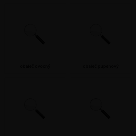
obaleč ovocný
obaleč pupenový