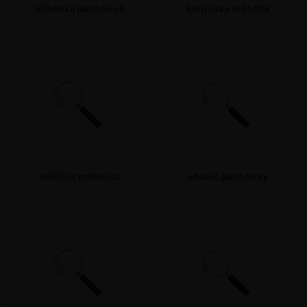
klíněnka jabloňová
klopuška vrásčitá
kněžice mlhovitá
obaleč jabloňový