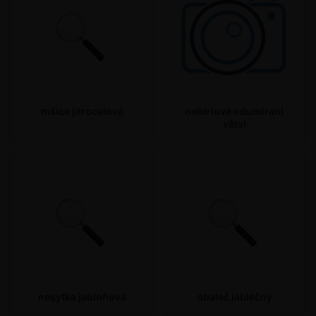
mšice jitrocelová
nektriové odumírání
větví
nesytka jabloňová
obaleč jablečný