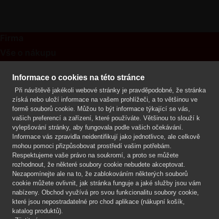
Firma
Vše o nákupu
Kontakt
Informace o cookies na této stránce
Při návštěvě jakékoli webové stránky je pravděpodobné, že stránka
Mgr. Lenka Žáčková
získá nebo uloží informace na vašem prohlížeči, a to většinou ve
OCHRANA ROSTLIN
formě souborů cookie. Můžou to být informace týkající se vás,
+420 608 748 548
vašich preferencí a zařízení, které používáte. Většinou to slouží k
vylepšování stránky, aby fungovala podle vašich očekávání.
www.ochranarostlin.cz
Informace vás zpravidla neidentifikují jako jednotlivce, ale celkově
mohou pomoci přizpůsobovat prostředí vašim potřebám.
Respektujeme vaše právo na soukromí, a proto se můžete
rozhodnout, že některé soubory cookie nebudete akceptovat.
Nezapomínejte ale na to, že zablokováním některých souborů
cookie můžete ovlivnit, jak stránka funguje a jaké služby jsou vám
nabízeny. Obchod využívá pro svou funkcionalitu soubory cookie,
které jsou nepostradatelné pro chod aplikace (nákupní košík,
katalog produktů).