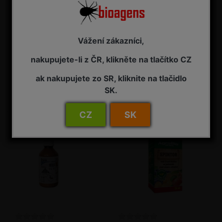
Vážení zákazníci,
NeemAzal T/S 5 l
NeemAzal T/S 50 ml
nakupujete-li z ČR, klikněte na tlačítko CZ
Insekticid
Insekticid
ak nakupujete zo SR, kliknite na tlačidlo
NA ZÁVAZNOU OBJEDNÁVKU
SKLADEM - připraveno k odeslání
SK.
15 385,00 Kč s DPH
305,00 Kč s DPH
CZ
SK