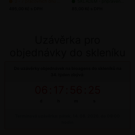
2 - 7 pracovních dnů od objednání
SKLADEM - připraveno k odeslání
495,00 Kč s DPH
85,00 Kč s DPH
Uzávěrka pro
objednávky do skleníku
Do uzávěrky objednávek na bioagens do skleníků na
34. týden zbývá:
06
:
17
:
56
:
24
d
h
m
s
Termínová uzávěrka: pátek, 14. 08. 2026, do 09:00
hodin