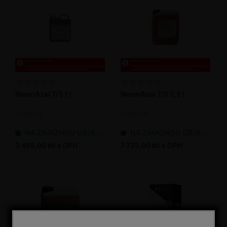
NeemAzal T/S 1 l
NeemAzal T/S 2,5 l
Insekticid
Insekticid
NA ZÁVAZNOU OBJEDNÁVKU
NA ZÁVAZNOU OBJEDNÁVKU
3 485,00 Kč s DPH
7 725,00 Kč s DPH