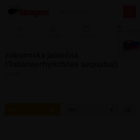
Menu
Přihlášení
Porovnat
Košík
zobonoska jablečná
(Tatianaerhynchites aequatus)
1-8
z
8
Filtr
Sort