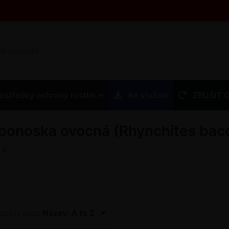
ostředky ochrany rostlin
Ke stažení
ZRUŠIT 
bonoska ovocná (Rhynchites bac
z
8
Název: A to Z
řazeno podle