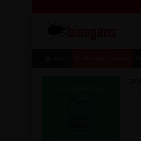
Home
Biologická ochrana
Pr
zo
1-8
Se