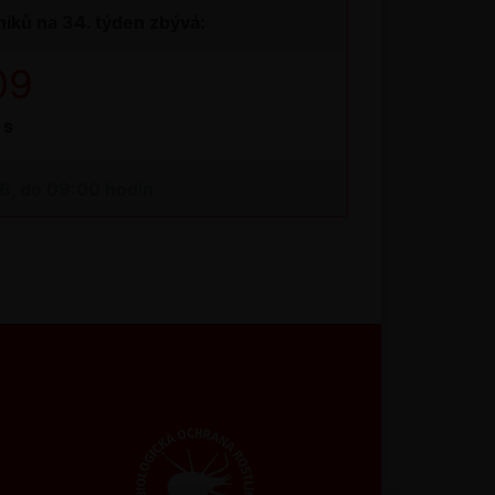
íků na 34. týden zbývá:
09
s
26, do 09:00 hodin