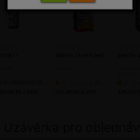
nTor 1 l
SpinTor 25 ml balení
SpinTor 5
ekticid
Insekticid
Přírodní ins
přípravek
NA ZÁVAZNOU OBJEDNÁVKU
2 - 7 pracovních dnů od objednání
2 - 7 pracov
725,00 Kč s DPH
295,00 Kč s DPH
495,00 K
Uzávěrka pro objednáv