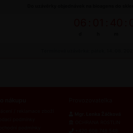
Do uzávěrky objednávek na bioagens do sklen
06
:
01
:
40
:
d
h
m
Termínová uzávěrka: pátek, 14. 08. 20
 o nákupu
Provozovatelka
ácení / reklamace zboží
Mgr. Lenka Žáčková
odací podmínky
OCHRANA ROSTLIN
bchodní podmínky
+420 608 748 548