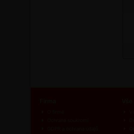
Firma
Vše
O firmě
Vr
Ochrana soukromí
D
GDPR a ochrana údajů
O