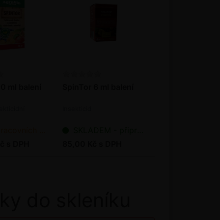
0 ml balení
SpinTor 6 ml balení
ekticidní
Insekticid
ních dnů od objednání
SKLADEM - připraveno k odeslání
č s DPH
85,00 Kč s DPH
ky do skleníku