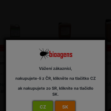
emAzal T/S 1 l
NeemAzal T/S 2,5 l
NeemAzal
Vážení zákazníci,
ekticid
Insekticid
Insekticid
nakupujete-li z ČR, klikněte na tlačítko CZ
NA ZÁVAZNOU OBJEDNÁVKU
NA ZÁVAZNOU OBJEDNÁVKU
NA ZÁVAZ
ak nakupujete zo SR, kliknite na tlačidlo
485,00 Kč s DPH
7 725,00 Kč s DPH
15 385,0
SK.
CZ
SK