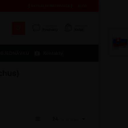
AKTUÁLNÍ INFORMACE
BLOG
Porovnat
Nákupní
Produkty
Košík
OBJEDNÁVKU
Kontakty
chus)
24
na stránku