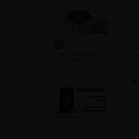
Spi
Ins
7 