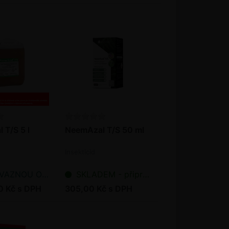
 T/S 5 l
NeemAzal T/S 50 ml
Insekticid
NOU OBJEDNÁVKU
SKLADEM - připraveno k odeslání
0 Kč s DPH
305,00 Kč s DPH