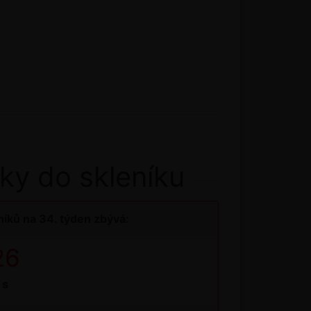
ky do skleníku
íků na 34. týden zbývá:
25
s