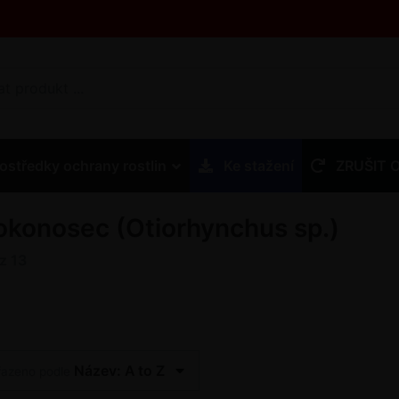
ostředky ochrany rostlin
Ke stažení
ZRUŠIT 
lokonosec (Otiorhynchus sp.)
z
13
Název: A to Z
řazeno podle