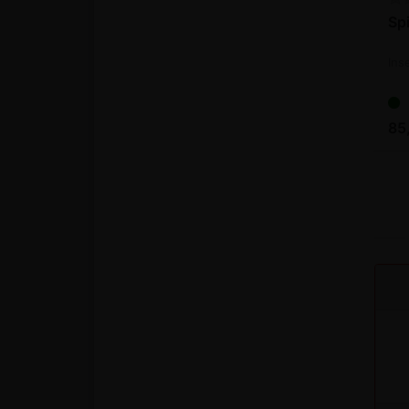
Spi
Ins
85