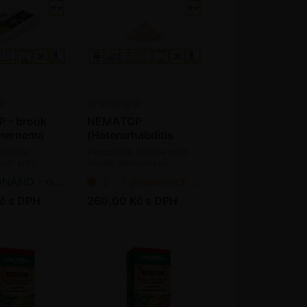
 - brouk
NEMATOP
inernema
(Heterorhabditis
ae) 2,5 mil.
bacteriophora) - 5
hlístice -
Parazitické hlístice proti
mil. ks / bal.
ast proti
larvám lalokonosců
lalokonosce
(bioagens)
 očekáváme dodání
2 - 7 pracovních dnů od objednání
č s DPH
260,00 Kč s DPH