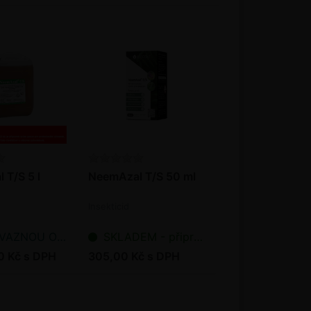
 T/S 5 l
NeemAzal T/S 50 ml
Insekticid
NOU OBJEDNÁVKU
SKLADEM - připraveno k odeslání
0 Kč s DPH
305,00 Kč s DPH