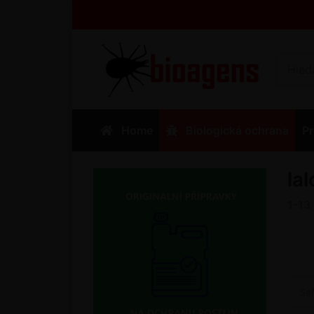
Home
Biologická ochrana
Pr
la
1-13
Se