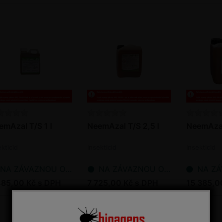
emAzal T/S 1 l
NeemAzal T/S 2,5 l
NeemAzal
ekticid
Insekticid
Insekticid
NA ZÁVAZNOU OBJEDNÁVKU
NA ZÁVAZNOU OBJEDNÁVKU
NA ZÁVAZ
485,00 Kč s DPH
7 725,00 Kč s DPH
15 385,0