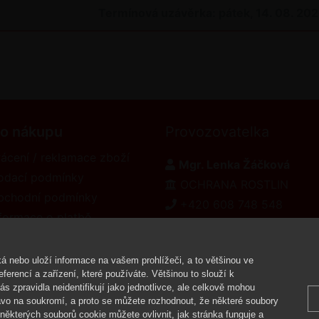
Termínová uzávěrka: pátek, 14. 08. 20
 o nákupu
Provozovatelka
ácení / reklamace zboží
Mgr. Lenka Žáčková
odací podmínky
OCHRANA ROSTLIN
bchodní podmínky
+420 608 748 548
formace o platbě
www.ochranarostlin.cz
eklamační řád
á nebo uloží informace na vašem prohlížeči, a to většinou ve
ferencí a zařízení, které používáte. Většinou to slouží k
 zpravidla neidentifikují jako jednotlivce, ale celkově mohou
Copyright ©
vo na soukromí, a proto se můžete rozhodnout, že některé soubory
ěkterých souborů cookie můžete ovlivnit, jak stránka funguje a