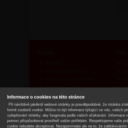
Firma
Vše
O firmě
Vr
Ochrana soukromí
D
GDPR a ochrana údajů
O
Podmínky užití
In
Kontakt
R
Informace o cookies na této stránce
Při návštěvě jakékoli webové stránky je pravděpodobné, že stránka získ
formě souborů cookie. Můžou to být informace týkající se vás, vašich pre
vylepšování stránky, aby fungovala podle vašich očekávání. Informace vás
Mgr. Lenka Žáčková,
OCHRANA ROSTLIN
pomoci přizpůsobovat prostředí vašim potřebám. Respektujeme vaše prá
cookie nebudete akceptovat. Nezapomínejte ale na to, že zablokováním n