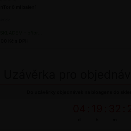
nTor 6 ml balení
ekticid
SKLADEM - připraveno k odeslání
,00 Kč s DPH
Uzávěrka pro objednáv
Do uzávěrky objednávek na bioagens do sklen
04
:
19
:
32
:
d
h
m