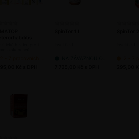
MATOP
SpinTor 1 l
SpinTor 2
eterorhabditis
cteriophora) - 50
zitické hlístice proti
Insekticid
Insekticid
. ks / bal.
vám lalokonosců
oagens)
2 - 7 pracovních dnů od objednání
NA ZÁVAZNOU OBJEDNÁVKU
2 - 7 pracov
095,00 Kč s DPH
7 725,00 Kč s DPH
295,00 K