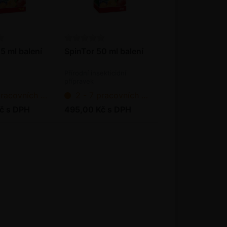
5 ml balení
SpinTor 50 ml balení
Přírodní insekticidní
přípravek
ních dnů od objednání
2 - 7 pracovních dnů od objednání
č s DPH
495,00 Kč s DPH