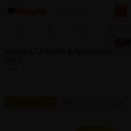
Menu
Přihlášení
Porovnat
Košík
štítenka čárkovitá (Lepidosaphes
ulmi)
1-8
z
8
Filtr
Sort