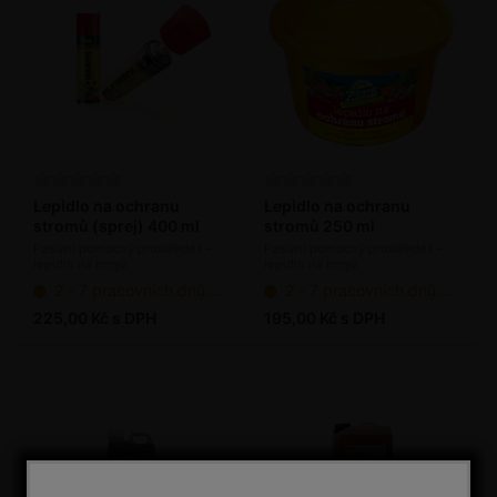
Lepidlo na ochranu
Lepidlo na ochranu
stromů (sprej) 400 ml
stromů 250 ml
Pasivní pomocný prostředek -
Pasivní pomocný prostředek -
lepidlo na hmyz
lepidlo na hmyz
2 - 7 pracovních dnů od objednání
2 - 7 pracovních dnů od objednání
225,00 Kč s DPH
195,00 Kč s DPH