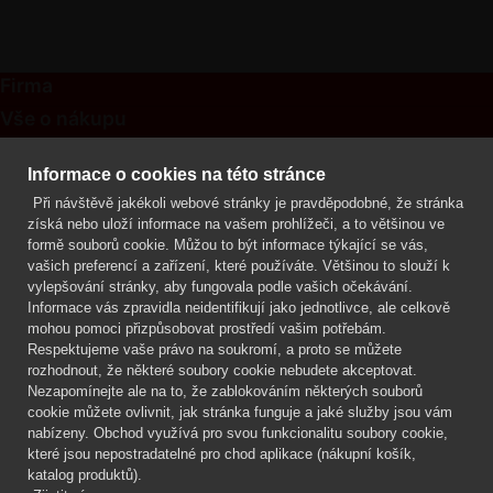
Firma
Vše o nákupu
Kontakt
Informace o cookies na této stránce
Při návštěvě jakékoli webové stránky je pravděpodobné, že stránka
Mgr. Lenka Žáčková
získá nebo uloží informace na vašem prohlížeči, a to většinou ve
OCHRANA ROSTLIN
formě souborů cookie. Můžou to být informace týkající se vás,
+420 608 748 548
vašich preferencí a zařízení, které používáte. Většinou to slouží k
vylepšování stránky, aby fungovala podle vašich očekávání.
www.ochranarostlin.cz
Informace vás zpravidla neidentifikují jako jednotlivce, ale celkově
mohou pomoci přizpůsobovat prostředí vašim potřebám.
Respektujeme vaše právo na soukromí, a proto se můžete
rozhodnout, že některé soubory cookie nebudete akceptovat.
Nezapomínejte ale na to, že zablokováním některých souborů
cookie můžete ovlivnit, jak stránka funguje a jaké služby jsou vám
nabízeny. Obchod využívá pro svou funkcionalitu soubory cookie,
které jsou nepostradatelné pro chod aplikace (nákupní košík,
katalog produktů).