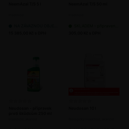
NeemAzal T/S 5 l
NeemAzal T/S 50 ml
Insekticid
Insekticid
NA ZÁVAZNOU OBJEDNÁVKU
SKLADEM - připraveno k odeslání
15 385,00 Kč s DPH
305,00 Kč s DPH
Neudosan - přípravek
Neudosan 10 l
proti škůdcům 250 ml
Insekticid, akaricid
Biologický insekticid, akaricid