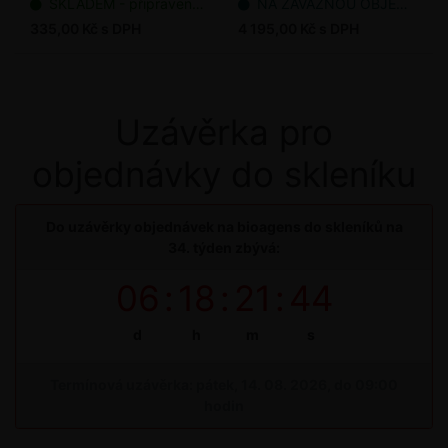
SKLADEM - připraveno k odeslání
NA ZÁVAZNOU OBJEDNÁVKU
335,00 Kč s DPH
4 195,00 Kč s DPH
Uzávěrka pro
objednávky do skleníku
Do uzávěrky objednávek na bioagens do skleníků na
34. týden zbývá:
06
:
18
:
21
:
44
d
h
m
s
Termínová uzávěrka: pátek, 14. 08. 2026, do 09:00
hodin