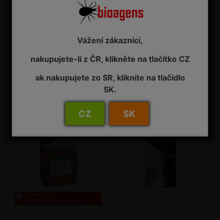
Vážení zákazníci,
NeemAzal T/S 1 l
NeemAzal T/S 2,5 l
nakupujete-li z ČR, klikněte na tlačítko CZ
Insekticid
Insekticid
ak nakupujete zo SR, kliknite na tlačidlo
NA ZÁVAZNOU OBJEDNÁVKU
NA ZÁVAZNOU OBJEDNÁVKU
SK.
3 485,00 Kč s DPH
7 725,00 Kč s DPH
CZ
SK