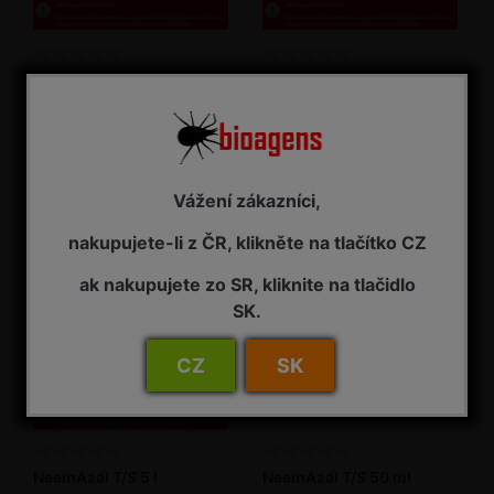
NeemAzal T/S 1 l
NeemAzal T/S 2,5 l
Insekticid
Insekticid
NA ZÁVAZNOU OBJEDNÁVKU
NA ZÁVAZNOU OBJEDNÁVKU
3 485,00 Kč s DPH
7 725,00 Kč s DPH
Vážení zákazníci,
nakupujete-li z ČR, klikněte na tlačítko CZ
ak nakupujete zo SR, kliknite na tlačidlo
SK.
CZ
SK
NeemAzal T/S 5 l
NeemAzal T/S 50 ml