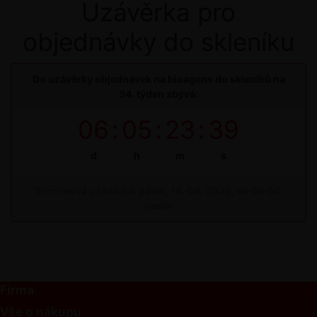
Uzávěrka pro
objednávky do skleníku
Do uzávěrky objednávek na bioagens do skleníků na
34. týden zbývá:
06
:
05
:
23
:
38
d
h
m
s
Termínová uzávěrka: pátek, 14. 08. 2026, do 09:00
hodin
Firma
Vše o nákupu