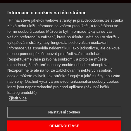
Kontakt
Informace o cookies na této stránce
Při návštěvě jakékoli webové stránky je pravděpodobné, že stránka
Mgr. Lenka Žáčková
získá nebo uloží informace na vašem prohlížeči, a to většinou ve
OCHRANA ROSTLIN
formě souborů cookie. Můžou to být informace týkající se vás,
+420 608 748 548
vašich preferencí a zařízení, které používáte. Většinou to slouží k
vylepšování stránky, aby fungovala podle vašich očekávání.
www.ochranarostlin.cz
Informace vás zpravidla neidentifikují jako jednotlivce, ale celkově
mohou pomoci přizpůsobovat prostředí vašim potřebám.
Respektujeme vaše právo na soukromí, a proto se můžete
rozhodnout, že některé soubory cookie nebudete akceptovat.
Nezapomínejte ale na to, že zablokováním některých souborů
cookie můžete ovlivnit, jak stránka funguje a jaké služby jsou vám
nabízeny. Obchod využívá pro svou funkcionalitu soubory cookie,
které jsou nepostradatelné pro chod aplikace (nákupní košík,
katalog produktů).
Zjistit více
Nastavení cookies
Mgr. Lenka Žáčková,
OCHRANA ROSTLIN
Copyright © 2026 BIOAGENS - biologická ochrana rostlin.
ODMÍTNOUT VŠE