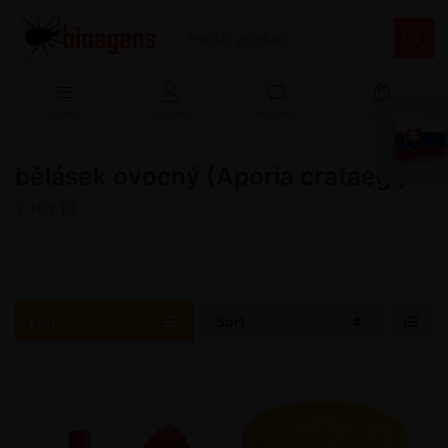
Menu
Přihlášení
Porovnat
Košík
bělásek ovocný (Aporia crataegi)
1-10
z
10
Filtr
Sort