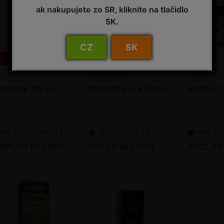
ak nakupujete zo SR, kliknite na tlačidlo
SK.
CZ
SK
emAzal T/S 5 l
NeemAzal T/S 50 ml
SpinTor 1 
ekticid
Insekticid
Insekticid
NA ZÁVAZNOU OBJEDNÁVKU
SKLADEM - připraveno k odeslání
NA ZÁVAZ
 385,00 Kč s DPH
305,00 Kč s DPH
7 725,00