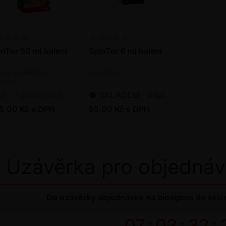
inTor 50 ml balení
SpinTor 6 ml balení
rodní insekticidní
Insekticid
pravek
2 - 7 pracovních dnů od objednání
SKLADEM - připraveno k odeslání
5,00 Kč s DPH
85,00 Kč s DPH
Uzávěrka pro objednáv
Do uzávěrky objednávek na bioagens do sklen
07
:
03
:
32
: