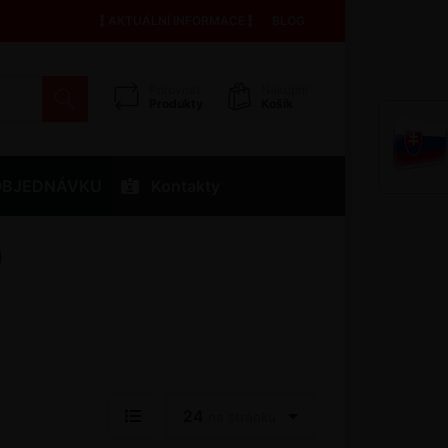
AKTUÁLNÍ INFORMACE
BLOG
Porovnat
Nákupní
Produkty
Košík
OBJEDNÁVKU
Kontakty
)
24
na stránku