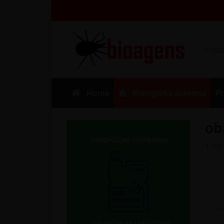
Home
Biologická ochrana
Pr
ob
1-10
Se