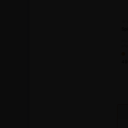
Sp
Pří
pří
49