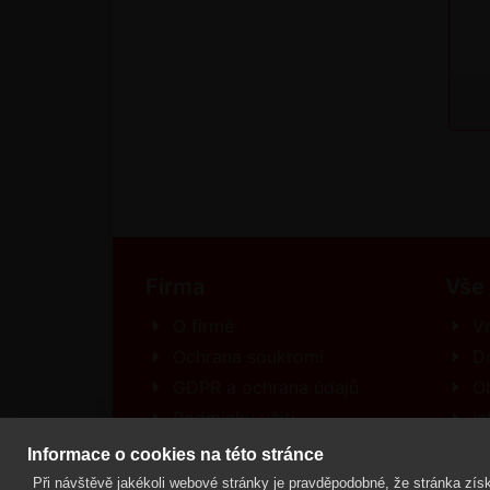
Firma
Vše
O firmě
Vr
Ochrana soukromí
D
GDPR a ochrana údajů
O
Podmínky užití
In
Kontakt
R
Informace o cookies na této stránce
Při návštěvě jakékoli webové stránky je pravděpodobné, že stránka získ