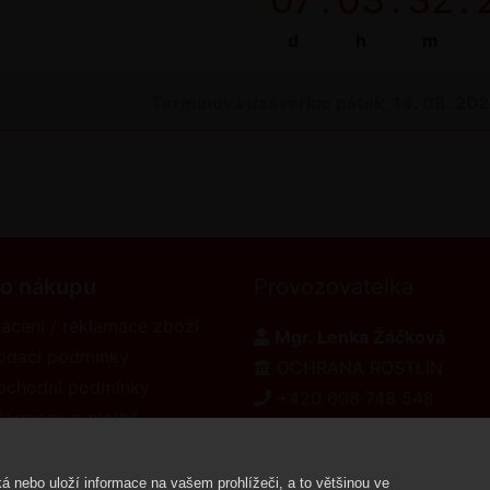
d
h
m
Termínová uzávěrka: pátek, 14. 08. 20
 o nákupu
Provozovatelka
ácení / reklamace zboží
Mgr. Lenka Žáčková
odací podmínky
OCHRANA ROSTLIN
bchodní podmínky
+420 608 748 548
formace o platbě
www.ochranarostlin.cz
eklamační řád
á nebo uloží informace na vašem prohlížeči, a to většinou ve