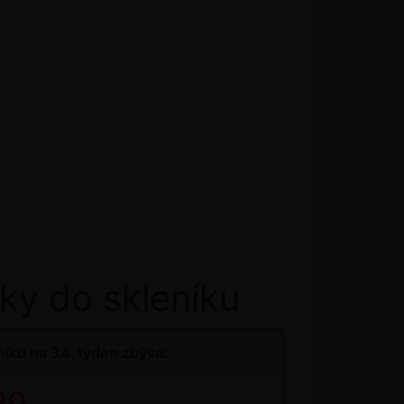
ky do skleníku
íků na 34. týden zbývá:
28