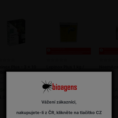
inox Plus - 3 x 10
Lepinox Plus 1 kg /
NeemAzal 
 bal.
bal.
ekticid - biopreparát, s
Insekticid - biopreparát, s
Insekticid
erií Bacillus
bakterií Bacillus
ringiensis
thuringiensis
SKLADEM - připraveno k odeslání
NA ZÁVAZNOU OBJEDNÁVKU
NA ZÁVAZ
5,00 Kč s DPH
1 795,00 Kč s DPH
3 485,00
Vážení zákazníci,
nakupujete-li z ČR, klikněte na tlačítko CZ