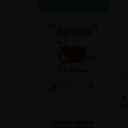
Lep
g /
Ins
bakt
thu
18