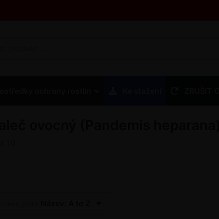
ostředky ochrany rostlin
Ke stažení
ZRUŠIT 
aleč ovocný (Pandemis heparana
z
10
Název: A to Z
řazeno podle