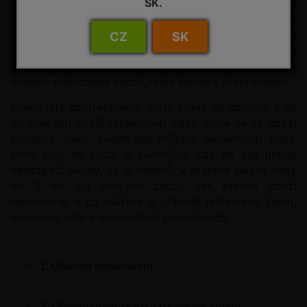
dříve, než úplně zaplatíte celkovou cenu. Pokud Vám
SK.
jako spotřebiteli bude dodáno poškozené zboží,
neprodleně nás o tom informujte. V případě, že
CZ
SK
poškození zjistíte při přebírání zboží, informujete o
škodě i přepravce. Pokud Vám jako podnikateli bude
dodáno poškozené zboží, řešte škodu s přepravcem.
Pokud jste spotřebitelem, máte právo do uplynutí 2 let
od převzetí zboží reklamovat vady, které se na zboží
projevily. Jako podnikatel můžete reklamovat vady,
které byly na zboží v okamžiku, kdy na Vás přešlo
nebezpečí škody, do 6 měsíců, v případě skryté vady
do 2 let, od převzetí zboží. Jak přesně zboží
reklamovat a co můžete v případě reklamace žádat,
naleznete dále v obchodních podmínkách.
1. Obecná ustanovení
2. Objednávání zboží a uzavírání smluv