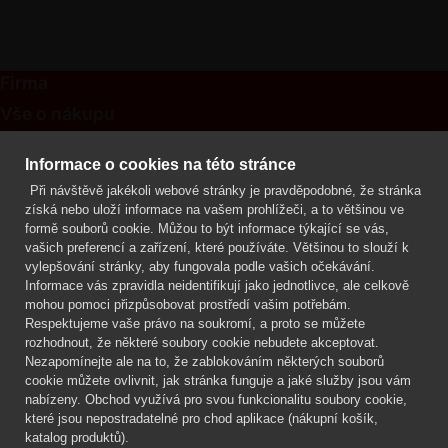
Firma
Vše o nákupu
Kontakt
Informace o cookies na této stránce
Při návštěvě jakékoli webové stránky je pravděpodobné, že stránka
Mgr. Lenka Žáčková
získá nebo uloží informace na vašem prohlížeči, a to většinou ve
OCHRANA ROSTLIN
formě souborů cookie. Můžou to být informace týkající se vás,
+420 608 748 548
vašich preferencí a zařízení, které používáte. Většinou to slouží k
vylepšování stránky, aby fungovala podle vašich očekávání.
www.ochranarostlin.cz
Informace vás zpravidla neidentifikují jako jednotlivce, ale celkově
mohou pomoci přizpůsobovat prostředí vašim potřebám.
Respektujeme vaše právo na soukromí, a proto se můžete
rozhodnout, že některé soubory cookie nebudete akceptovat.
Nezapomínejte ale na to, že zablokováním některých souborů
cookie můžete ovlivnit, jak stránka funguje a jaké služby jsou vám
nabízeny. Obchod využívá pro svou funkcionalitu soubory cookie,
které jsou nepostradatelné pro chod aplikace (nákupní košík,
katalog produktů).