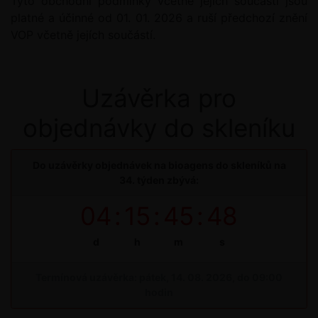
Tyto obchodní podmínky včetně jejich součástí jsou
platné a účinné od 01. 01. 2026 a ruší předchozí znění
VOP včetně jejích součástí.
Uzávěrka pro
objednávky do skleníku
Do uzávěrky objednávek na bioagens do skleníků na
34. týden zbývá:
04
:
15
:
45
:
47
d
h
m
s
Termínová uzávěrka: pátek, 14. 08. 2026, do 09:00
hodin