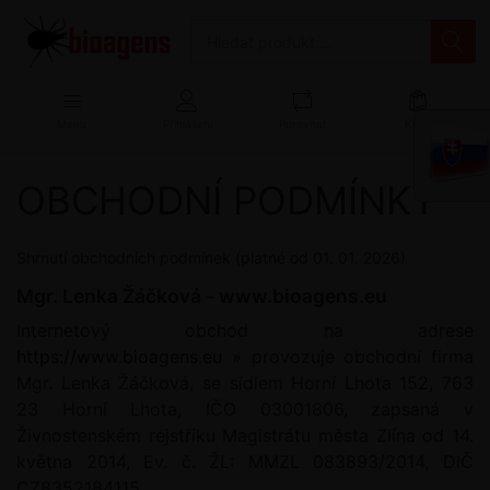
Menu
Přihlášení
Porovnat
Košík
OBCHODNÍ PODMÍNKY
Shrnutí obchodních podmínek (platné od 01. 01. 2026)
Mgr. Lenka Žáčková - www.bioagens.eu
Internetový obchod na adrese
https://www.bioagens.eu »
provozuje obchodní firma
Mgr. Lenka Žáčková, se sídlem Horní Lhota 152, 763
23 Horní Lhota, IČO 03001806, zapsaná v
Živnostenském rejstříku
Magistrátu města Zlína
od 14.
května 2014, Ev. č. ŽL: MMZL 083893/2014, DIČ
CZ8352184115.