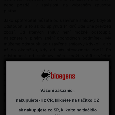
nebo později v závislosti na vybraném způsobu
platby.
Jako spotřebitel můžete od uzavřené smlouvy kdykoli
odstoupit, a to až do uplynutí 14 dnů ode dne převzetí
zboží. Od kterých smluv není možné odstoupit,
naleznete v plném znění obchodních podmínek. My
můžeme odstoupit od uzavřené smlouvy kdykoli, a to
až do okamžiku, kdy od nás převezmete zboží. Po
odstoupení od smlouvy nám zboží vrátíte včetně
případných dárků a bonusů, pokud jsme Vám nějaké
poskytli, na Vaše vlastní náklady, do 14 dnů od
odstoupení. Peníze Vám vrátíme do 14 dnů od
doručení odstoupení, ne však dříve, než nám zboží
vrátíte nebo prokážete, že nám bylo zboží odesláno.
Vážení zákazníci,
Pokud si v našem internetovém obchodě objednáte
nakupujete-li z ČR, klikněte na tlačítko CZ
hmotné zboží, dojde tím k uzavření kupní smlouvy.
ak nakupujete zo SR, kliknite na tlačidlo
Vlastníkem zboží se stanete převzetím zboží, ne však