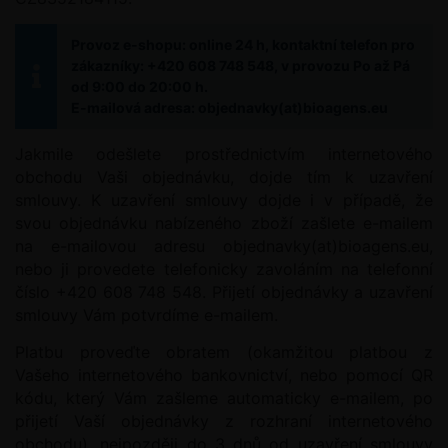
Provoz e-shopu: online 24 h, kontaktní telefon pro
zákazníky: +420 608 748 548, v provozu Po až Pá
od 9:00 do 20:00 h.
E-mailová adresa: objednavky(at)bioagens.eu
Jakmile odešlete prostřednictvím internetového
obchodu Vaši objednávku, dojde tím k uzavření
smlouvy. K uzavření smlouvy dojde i v případě, že
svou objednávku nabízeného zboží zašlete e-mailem
na e-mailovou adresu objednavky(at)bioagens.eu,
nebo ji provedete telefonicky zavoláním na telefonní
číslo +420 608 748 548. Přijetí objednávky a uzavření
smlouvy Vám potvrdíme e-mailem.
Platbu proveďte obratem (okamžitou platbou z
Vašeho internetového bankovnictví, nebo pomocí QR
kódu, který Vám zašleme automaticky e-mailem, po
přijetí Vaší objednávky z rozhraní internetového
obchodu), nejpozději do 3 dnů od uzavření smlouvy