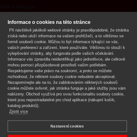
Vše o nákupu
Kontakt
Informace o cookies na této stránce
Při návštěvě jakékoli webové stránky je pravděpodobné, že stránka
Mgr. Lenka Žáčková
získá nebo uloží informace na vašem prohlížeči, a to většinou ve
OCHRANA ROSTLIN
formě souborů cookie. Můžou to být informace týkající se vás,
+420 608 748 548
vašich preferencí a zařízení, které používáte. Většinou to slouží k
vylepšování stránky, aby fungovala podle vašich očekávání.
www.ochranarostlin.cz
Informace vás zpravidla neidentifikují jako jednotlivce, ale celkově
mohou pomoci přizpůsobovat prostředí vašim potřebám.
Respektujeme vaše právo na soukromí, a proto se můžete
rozhodnout, že některé soubory cookie nebudete akceptovat.
Nezapomínejte ale na to, že zablokováním některých souborů
cookie můžete ovlivnit, jak stránka funguje a jaké služby jsou vám
nabízeny. Obchod využívá pro svou funkcionalitu soubory cookie,
které jsou nepostradatelné pro chod aplikace (nákupní košík,
katalog produktů).
Zjistit více
Nastavení cookies
Mgr. Lenka Žáčková,
OCHRANA ROSTLIN
Copyright © 2026 BIOAGENS - biologická ochrana rostlin.