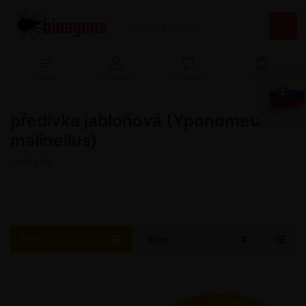
Menu
Přihlášení
Porovnat
Košík
předivka jabloňová (Yponomeuta
malinellus)
1-10
z
10
Filtr
Sort