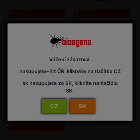
NeemAzal T/S 1 l
NeemAzal T/S 2,5 l
Insekticid
Insekticid
NA ZÁVAZNOU OBJEDNÁVKU
NA ZÁVAZNOU OBJEDNÁVKU
Vážení zákazníci,
3 485,00 Kč s DPH
7 725,00 Kč s DPH
nakupujete-li z ČR, klikněte na tlačítko CZ
ak nakupujete zo SR, kliknite na tlačidlo
SK.
CZ
SK