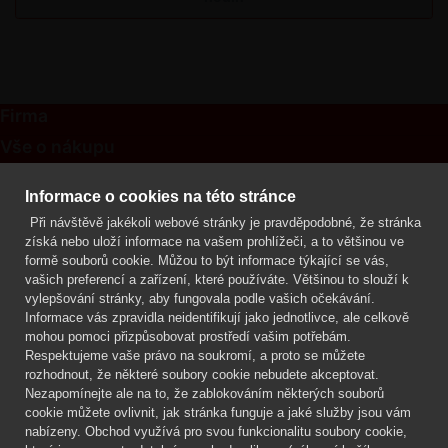
Firma
Vše o nákupu
Kontakt
Informace o cookies na této stránce
Při návštěvě jakékoli webové stránky je pravděpodobné, že stránka
Mgr. Lenka Žáčková
získá nebo uloží informace na vašem prohlížeči, a to většinou ve
OCHRANA ROSTLIN
formě souborů cookie. Můžou to být informace týkající se vás,
+420 608 748 548
vašich preferencí a zařízení, které používáte. Většinou to slouží k
vylepšování stránky, aby fungovala podle vašich očekávání.
www.ochranarostlin.cz
Informace vás zpravidla neidentifikují jako jednotlivce, ale celkově
mohou pomoci přizpůsobovat prostředí vašim potřebám.
Respektujeme vaše právo na soukromí, a proto se můžete
rozhodnout, že některé soubory cookie nebudete akceptovat.
Nezapomínejte ale na to, že zablokováním některých souborů
cookie můžete ovlivnit, jak stránka funguje a jaké služby jsou vám
nabízeny. Obchod využívá pro svou funkcionalitu soubory cookie,