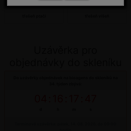
třešeň ptačí
třešeň višeň
Uzávěrka pro
objednávky do skleníku
Do uzávěrky objednávek na bioagens do skleníků na
34. týden zbývá:
04
:
16
:
17
:
47
d
h
m
s
Termínová uzávěrka: pátek, 14. 08. 2026, do 09:00
hodin