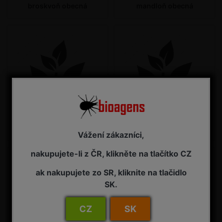
broskvoň obecná
mandloň obecná
meruňka obecná
slivoň švestka
Vážení zákazníci,
nakupujete-li z ČR, klikněte na tlačítko CZ
ak nakupujete zo SR, kliknite na tlačidlo
SK.
CZ
SK