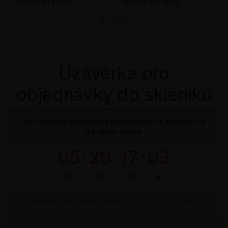
370,00 Kč s DPH
999,00 Kč s DPH
Uzávěrka pro
objednávky do skleníku
Do uzávěrky objednávek na bioagens do skleníků na
34. týden zbývá:
05
:
20
:
17
:
03
d
h
m
s
Termínová uzávěrka: pátek, 14. 08. 2026, do 09:00
hodin