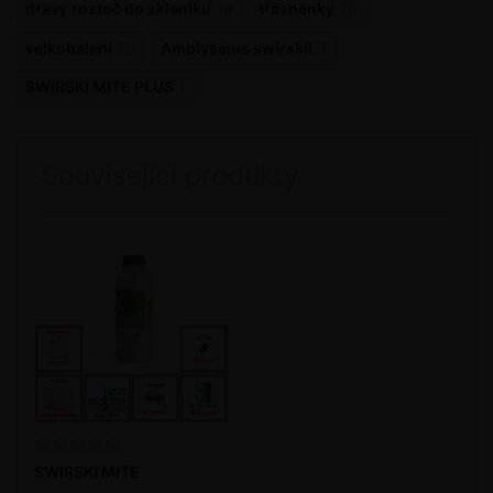
dravý roztoč do skleníku
14
třásněnky
18
velkobalení
70
Amblyseius swirskii
3
SWIRSKI MITE PLUS
1
Související produkty
SWIRSKI MITE