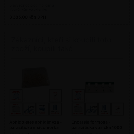
Dravý roztoč proti molicím a
třásněnkám ve skleníku
(bioagens)
3 385,00 Kč s DPH
Zákazníci, kteří si koupili toto
zboží, koupili také
Aphidoletes aphidimyza -
Encarsia formosa -
parazitická mšicomorka
parazitická vosička 1000
100 ks / bal.
ks / bal.