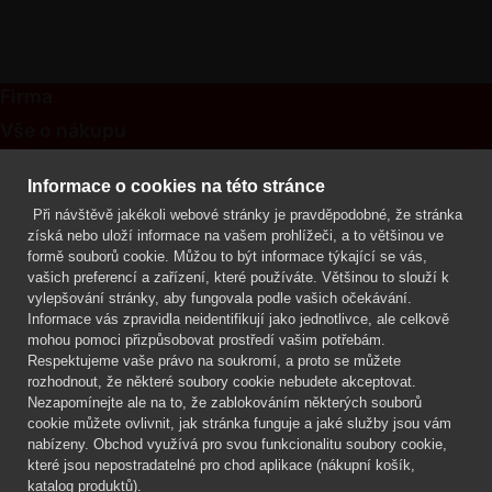
Firma
Vše o nákupu
Kontakt
Informace o cookies na této stránce
Při návštěvě jakékoli webové stránky je pravděpodobné, že stránka
Mgr. Lenka Žáčková
získá nebo uloží informace na vašem prohlížeči, a to většinou ve
OCHRANA ROSTLIN
formě souborů cookie. Můžou to být informace týkající se vás,
+420 608 748 548
vašich preferencí a zařízení, které používáte. Většinou to slouží k
vylepšování stránky, aby fungovala podle vašich očekávání.
www.ochranarostlin.cz
Informace vás zpravidla neidentifikují jako jednotlivce, ale celkově
mohou pomoci přizpůsobovat prostředí vašim potřebám.
Respektujeme vaše právo na soukromí, a proto se můžete
rozhodnout, že některé soubory cookie nebudete akceptovat.
Nezapomínejte ale na to, že zablokováním některých souborů
cookie můžete ovlivnit, jak stránka funguje a jaké služby jsou vám
nabízeny. Obchod využívá pro svou funkcionalitu soubory cookie,
které jsou nepostradatelné pro chod aplikace (nákupní košík,
katalog produktů).