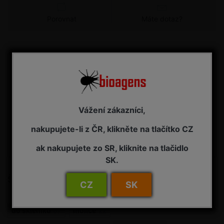
Porovnat
Máte dotaz?
Detail
Termín dodání bioagens (do 7 dní od objednání)
Dostupnost CELOROČNĚ, v zimním období pro
vytápěné skleníky. Prodej v zimním období může být
krátkodobě přerušen (podle aktuálního vývoje počasí -
Vážení zákazníci,
s ohledem na dopravu). Obecné informace o
dostupnosti biologických pre...
nakupujete-li z ČR, klikněte na tlačítko CZ
ak nakupujete zo SR, kliknite na tlačidlo
Specifikace zboží
SK.
Štítky produktů
CZ
SK
do skleníku
37
molice
22