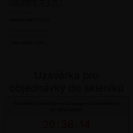
SWIRSKI MITE PLUS
Dravý roztoč proti molicím a
třásněnkám ve skleníku
(bioagens)
1 995,00 Kč s DPH
Uzávěrka pro
objednávky do skleníku
Do uzávěrky objednávek na bioagens do skleníků na
33. týden zbývá:
20
:
36
:
14