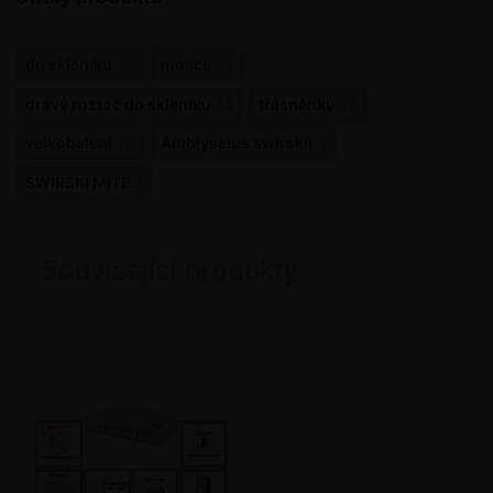
do skleníku
37
molice
22
dravý roztoč do skleníku
14
třásněnky
18
velkobalení
70
Amblyseius swirskii
3
SWIRSKI MITE
1
Související produkty