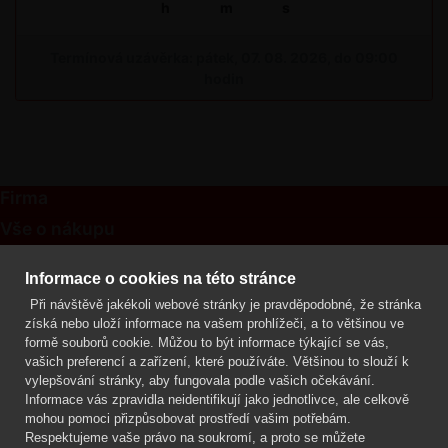
h
m
s
Termínová uzávěrka: pátek, 07. 08. 2026, do 09:00
hodin
Firma
Vše o nákupu
Kontakt
Informace o cookies na této stránce
Při návštěvě jakékoli webové stránky je pravděpodobné, že stránka
Mgr. Lenka Žáčková
získá nebo uloží informace na vašem prohlížeči, a to většinou ve
OCHRANA ROSTLIN
formě souborů cookie. Můžou to být informace týkající se vás,
+420 608 748 548
vašich preferencí a zařízení, které používáte. Většinou to slouží k
vylepšování stránky, aby fungovala podle vašich očekávání.
www.ochranarostlin.cz
Informace vás zpravidla neidentifikují jako jednotlivce, ale celkově
mohou pomoci přizpůsobovat prostředí vašim potřebám.
Respektujeme vaše právo na soukromí, a proto se můžete