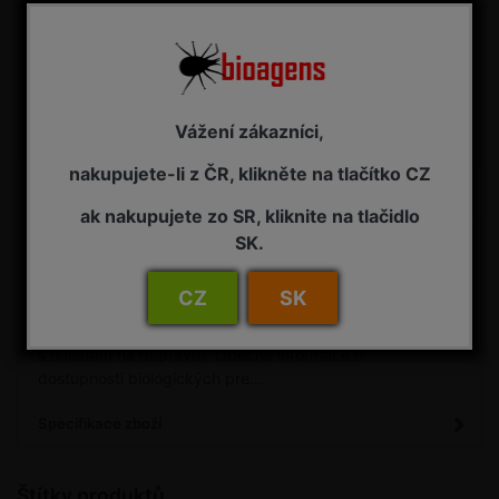
Přidat do košíku
Vážení zákazníci,
Porovnat
Máte dotaz?
nakupujete-li z ČR, klikněte na tlačítko CZ
ak nakupujete zo SR, kliknite na tlačidlo
Detail
SK.
Termín dodání bioagens (do 7 dní od objednání)
Dostupnost CELOROČNĚ, v zimním období pro
CZ
SK
vytápěné skleníky. Prodej v zimním období může být
krátkodobě přerušen (podle aktuálního vývoje počasí -
s ohledem na dopravu). Obecné informace o
dostupnosti biologických pre...
Specifikace zboží
Štítky produktů