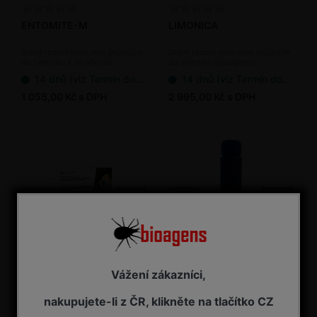
ENTOMITE-M
LIMONICA
Dravý roztoč proti více škůdcům
Dravý roztoč proti více škůdcům
do skleníku a do včelínů
do skleníku (bioagens)
(bioagens)
14 dnů (viz Termín dodání bioagens)
14 dnů (viz Termín dodání bioagens)
1 055,00 Kč s DPH
2 995,00 Kč s DPH
Vážení zákazníci,
Neoseiulus californicus
Phytoseiulus persimilis -
10 sáčků / bal.
100 ks / bal.
nakupujete-li z ČR, klikněte na tlačítko CZ
Dravý roztoč proti sviluškám a
Dravý roztoč proti svilušce do