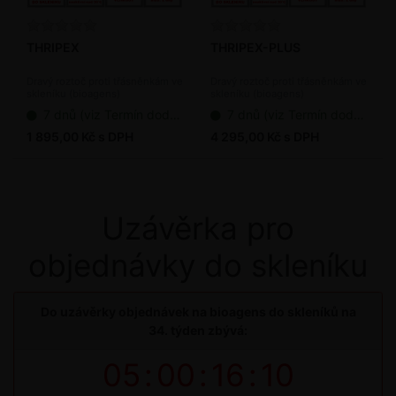
THRIPEX
THRIPEX-PLUS
Dravý roztoč proti třásněnkám ve
Dravý roztoč proti třásněnkám ve
skleníku (bioagens)
skleníku (bioagens)
7 dnů (viz Termín dodání bioagens)
7 dnů (viz Termín dodání bioagens)
1 895,00 Kč s DPH
4 295,00 Kč s DPH
Uzávěrka pro
objednávky do skleníku
Do uzávěrky objednávek na bioagens do skleníků na
34. týden zbývá:
05
:
00
:
16
:
10