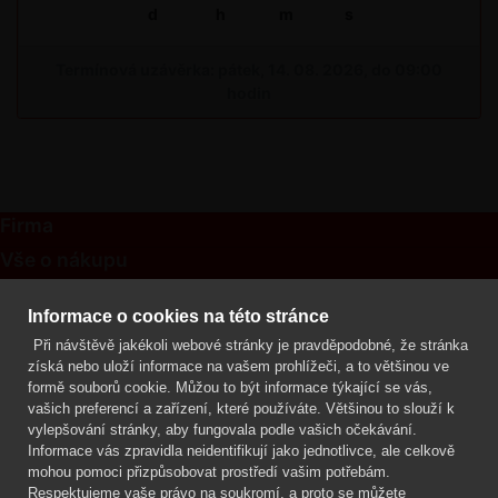
d
h
m
s
Termínová uzávěrka: pátek, 14. 08. 2026, do 09:00
hodin
Firma
Vše o nákupu
Kontakt
Informace o cookies na této stránce
Při návštěvě jakékoli webové stránky je pravděpodobné, že stránka
Mgr. Lenka Žáčková
získá nebo uloží informace na vašem prohlížeči, a to většinou ve
OCHRANA ROSTLIN
formě souborů cookie. Můžou to být informace týkající se vás,
+420 608 748 548
vašich preferencí a zařízení, které používáte. Většinou to slouží k
vylepšování stránky, aby fungovala podle vašich očekávání.
www.ochranarostlin.cz
Informace vás zpravidla neidentifikují jako jednotlivce, ale celkově
mohou pomoci přizpůsobovat prostředí vašim potřebám.
Respektujeme vaše právo na soukromí, a proto se můžete