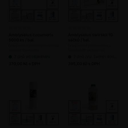
Amblyseius cucumeris
Amblyseius swirskii 10
5000 ks / bal.
sáčků / bal.
Dravý roztoč proti třásněnkám ve
Dravý roztoč proti molicím a
skleníku (bioagens)
třásněnkám ve skleníku
(bioagens)
7 dnů od objednání
7 dnů (viz Termín dodání bioagens)
370,00 Kč s DPH
395,00 Kč s DPH