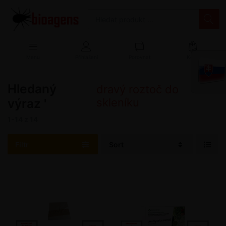
Menu
Přihlášení
Porovnat
Košík
Hledaný
'
dravý roztoč do
výraz '
skleníku
1-14
z
14
Filtr
Sort