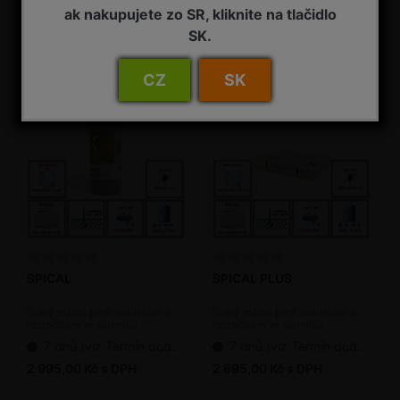
roztočíkům ve skleníku
skleníku (bioagens)
ak nakupujete zo SR, kliknite na tlačidlo
(bioagens)
7 dnů (viz Termín dodání bioagens)
7 dnů od objednání
SK.
405,00 Kč s DPH
295,00 Kč s DPH
CZ
SK
SPICAL
SPICAL PLUS
Dravý roztoč proti sviluškám a
Dravý roztoč proti sviluškám a
roztočíkům ve skleníku
roztočíkům ve skleníku
(bioagens)
(bioagens)
7 dnů (viz Termín dodání bioagens)
7 dnů (viz Termín dodání bioagens)
2 995,00 Kč s DPH
2 695,00 Kč s DPH