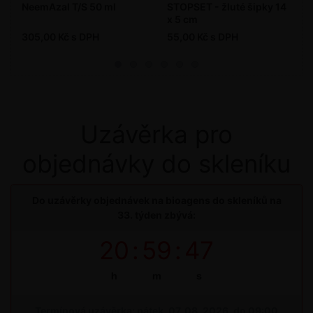
NeemAzal T/S 50 ml
STOPSET - žluté šipky 14
x 5 cm
305,00 Kč s DPH
55,00 Kč s DPH
Uzávěrka pro
objednávky do skleníku
Do uzávěrky objednávek na bioagens do skleníků na
33. týden zbývá:
20
:
59
:
47
h
m
s
Termínová uzávěrka: pátek, 07. 08. 2026, do 09:00