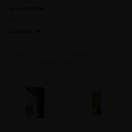
Spruzit AF 250 ml
Insekticid, akaricid
335,00 Kč s DPH
Zákazníci, kteří si koupili toto
zboží, koupili také