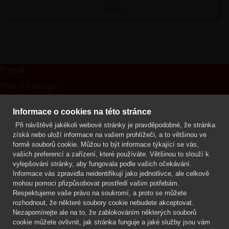
hodin
Firma
Vše o nákupu
Kontakt
Informace o cookies na této stránce
Při návštěvě jakékoli webové stránky je pravděpodobné, že stránka
Mgr. Lenka Žáčková
získá nebo uloží informace na vašem prohlížeči, a to většinou ve
OCHRANA ROSTLIN
formě souborů cookie. Můžou to být informace týkající se vás,
+420 608 748 548
vašich preferencí a zařízení, které používáte. Většinou to slouží k
vylepšování stránky, aby fungovala podle vašich očekávání.
www.ochranarostlin.cz
Informace vás zpravidla neidentifikují jako jednotlivce, ale celkově
mohou pomoci přizpůsobovat prostředí vašim potřebám.
Respektujeme vaše právo na soukromí, a proto se můžete
rozhodnout, že některé soubory cookie nebudete akceptovat.
Nezapomínejte ale na to, že zablokováním některých souborů
cookie můžete ovlivnit, jak stránka funguje a jaké služby jsou vám