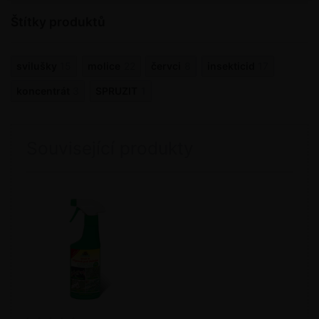
Štítky produktů
svilušky
15
molice
22
červci
8
insekticid
17
koncentrát
3
SPRUZIT
1
Související produkty