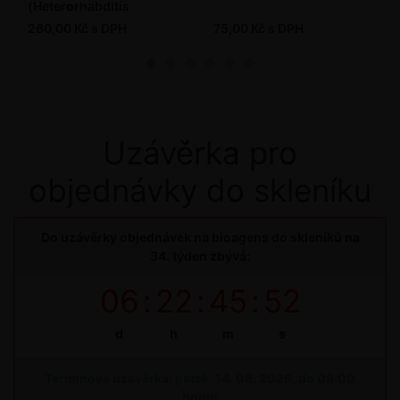
(Heterorhabditis
bacteriophora) - 5 mil. ks
260,00 Kč s DPH
75,00 Kč s DPH
/ bal.
Uzávěrka pro
objednávky do skleníku
Do uzávěrky objednávek na bioagens do skleníků na
34. týden zbývá:
06
:
22
:
45
:
52
d
h
m
s
Termínová uzávěrka: pátek, 14. 08. 2026, do 09:00
hodin