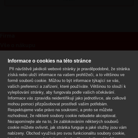
Firma
Vše o nákupu
Kontakt
Informace o cookies na této stránce
Při návštěvě jakékoli webové stránky je pravděpodobné, že stránka
Mgr. Lenka Žáčková
získá nebo uloží informace na vašem prohlížeči, a to většinou ve
OCHRANA ROSTLIN
formě souborů cookie. Můžou to být informace týkající se vás,
+420 608 748 548
vašich preferencí a zařízení, které používáte. Většinou to slouží k
vylepšování stránky, aby fungovala podle vašich očekávání.
www.ochranarostlin.cz
Informace vás zpravidla neidentifikují jako jednotlivce, ale celkově
mohou pomoci přizpůsobovat prostředí vašim potřebám.
Respektujeme vaše právo na soukromí, a proto se můžete
rozhodnout, že některé soubory cookie nebudete akceptovat.
Nezapomínejte ale na to, že zablokováním některých souborů
cookie můžete ovlivnit, jak stránka funguje a jaké služby jsou vám
nabízeny. Obchod využívá pro svou funkcionalitu soubory cookie,