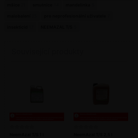
mšice
21
smutnice
14
mandelinka
5
malobalení
25
pro neprofesionální uživatele
7
insekticid
17
NEEMAZAL T/S
5
Související produkty
NeemAzal T/S 1 l
NeemAzal T/S 2,5 l