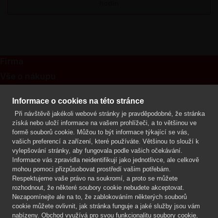
hodin
Firma
Vše o nákupu
Kontakt
Informace o cookies na této stránce
Při návštěvě jakékoli webové stránky je pravděpodobné, že stránka
Mgr. Lenka Žáčková
získá nebo uloží informace na vašem prohlížeči, a to většinou ve
OCHRANA ROSTLIN
formě souborů cookie. Můžou to být informace týkající se vás,
+420 608 748 548
vašich preferencí a zařízení, které používáte. Většinou to slouží k
vylepšování stránky, aby fungovala podle vašich očekávání.
www.ochranarostlin.cz
Informace vás zpravidla neidentifikují jako jednotlivce, ale celkově
mohou pomoci přizpůsobovat prostředí vašim potřebám.
Respektujeme vaše právo na soukromí, a proto se můžete
rozhodnout, že některé soubory cookie nebudete akceptovat.
Nezapomínejte ale na to, že zablokováním některých souborů
cookie můžete ovlivnit, jak stránka funguje a jaké služby jsou vám
nabízeny. Obchod využívá pro svou funkcionalitu soubory cookie,