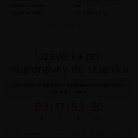
(Heterorhabditis
bal.
bacteriophora) - 5 mil. ks
260,00 Kč s DPH
185,00 Kč s DPH
/ bal.
Uzávěrka pro
objednávky do skleníku
Do uzávěrky objednávek na bioagens do skleníků na
34. týden zbývá:
03
:
17
:
53
:
30
d
h
m
s
Termínová uzávěrka: pátek, 14. 08. 2026, do 09:00