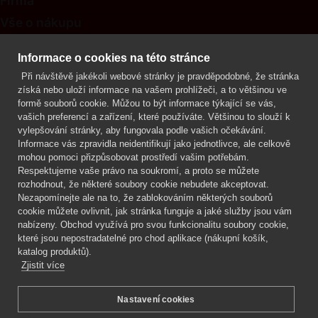
Firma
Vše o nákupu
Kontakt
Informace o cookies na této stránce
Při návštěvě jakékoli webové stránky je pravděpodobné, že stránka
Mgr. Lenka Žáčková
získá nebo uloží informace na vašem prohlížeči, a to většinou ve
OCHRANA ROSTLIN
formě souborů cookie. Můžou to být informace týkající se vás,
+420 608 748 548
vašich preferencí a zařízení, které používáte. Většinou to slouží k
vylepšování stránky, aby fungovala podle vašich očekávání.
www.ochranarostlin.cz
Informace vás zpravidla neidentifikují jako jednotlivce, ale celkově
mohou pomoci přizpůsobovat prostředí vašim potřebám.
Respektujeme vaše právo na soukromí, a proto se můžete
rozhodnout, že některé soubory cookie nebudete akceptovat.
Nezapomínejte ale na to, že zablokováním některých souborů
cookie můžete ovlivnit, jak stránka funguje a jaké služby jsou vám
nabízeny. Obchod využívá pro svou funkcionalitu soubory cookie,
které jsou nepostradatelné pro chod aplikace (nákupní košík,
katalog produktů).
Zjistit více
Nastavení cookies
Mgr. Lenka Žáčková,
OCHRANA ROSTLIN