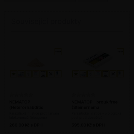
Související produkty
NEMATOP
NEMATOP - brouk free
(Heterorhabditis
(Steinernema
bacteriophora) - 5 mil. ks
carpocapsae) 2,5 mil. ks /
Parazitické hlístice proti larvám
Parazitické hlístice - biologická
lalokonosců (bioagens)
past proti dospělcům
/ bal.
bal.
lalokonosce (bioagens)
260,00 Kč s DPH
595,00 Kč s DPH