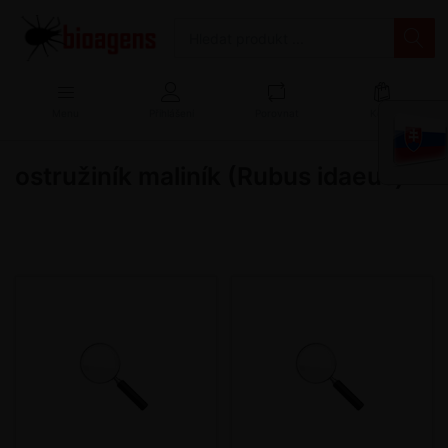
Menu
Přihlášení
Porovnat
Košík
ostružiník maliník (Rubus idaeus)