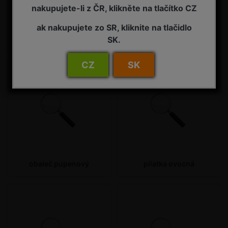
nakupujete-li z ČR, klikněte na tlačítko CZ
ak nakupujete zo SR, kliknite na tlačidlo
mravenec obecný
mšice maliníková
SK.
CZ
SK
obaleč pupenový
pilatka ovocná