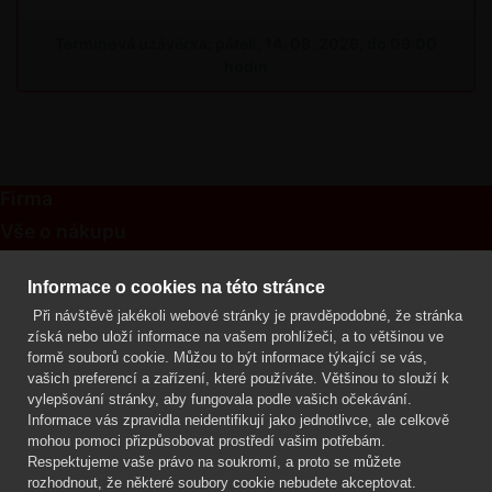
Termínová uzávěrka: pátek, 14. 08. 2026, do 09:00
hodin
Firma
Vše o nákupu
Kontakt
Informace o cookies na této stránce
Při návštěvě jakékoli webové stránky je pravděpodobné, že stránka
Mgr. Lenka Žáčková
získá nebo uloží informace na vašem prohlížeči, a to většinou ve
OCHRANA ROSTLIN
formě souborů cookie. Můžou to být informace týkající se vás,
+420 608 748 548
vašich preferencí a zařízení, které používáte. Většinou to slouží k
vylepšování stránky, aby fungovala podle vašich očekávání.
www.ochranarostlin.cz
Informace vás zpravidla neidentifikují jako jednotlivce, ale celkově
mohou pomoci přizpůsobovat prostředí vašim potřebám.
Respektujeme vaše právo na soukromí, a proto se můžete
rozhodnout, že některé soubory cookie nebudete akceptovat.