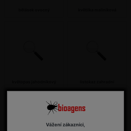
bělásek ovocný
květilka maliníková
květopas jahodníkový
listokaz zahradní
Vážení zákazníci,