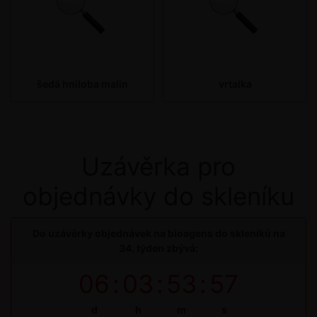
šedá hniloba malin
vrtalka
Uzávěrka pro
objednávky do skleníku
Do uzávěrky objednávek na bioagens do skleníků na
34. týden zbývá:
06
:
03
:
53
:
57
d
h
m
s