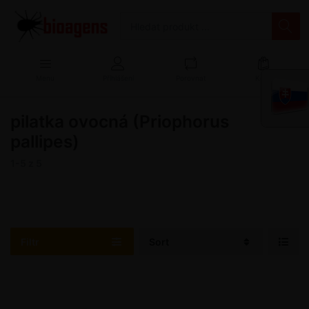
Menu
Přihlášení
Porovnat
Košík
pilatka ovocná (Priophorus
pallipes)
1-5
z
5
Filtr
Sort