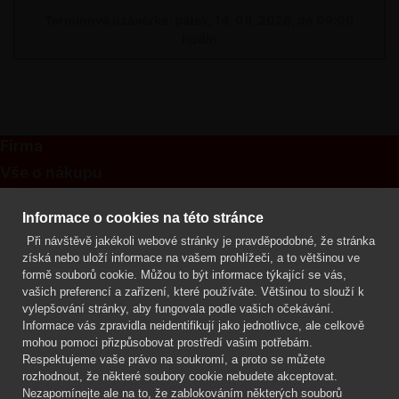
Termínová uzávěrka: pátek, 14. 08. 2026, do 09:00
hodin
Firma
Vše o nákupu
Kontakt
Informace o cookies na této stránce
Při návštěvě jakékoli webové stránky je pravděpodobné, že stránka
Mgr. Lenka Žáčková
získá nebo uloží informace na vašem prohlížeči, a to většinou ve
OCHRANA ROSTLIN
formě souborů cookie. Můžou to být informace týkající se vás,
+420 608 748 548
vašich preferencí a zařízení, které používáte. Většinou to slouží k
vylepšování stránky, aby fungovala podle vašich očekávání.
www.ochranarostlin.cz
Informace vás zpravidla neidentifikují jako jednotlivce, ale celkově
mohou pomoci přizpůsobovat prostředí vašim potřebám.
Respektujeme vaše právo na soukromí, a proto se můžete
rozhodnout, že některé soubory cookie nebudete akceptovat.
Nezapomínejte ale na to, že zablokováním některých souborů