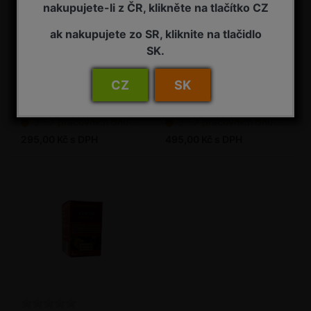
nakupujete-li z ČR, klikněte na tlačítko CZ
ak nakupujete zo SR, kliknite na tlačidlo
SK.
SpinTor 25 ml balení
SpinTor 50 ml balení
CZ
SK
Insekticid
Přírodní insekticidní přípravek
2 - 7 pracovních dnů od objednání
2 - 7 pracovních dnů od objednání
295,00 Kč s DPH
495,00 Kč s DPH