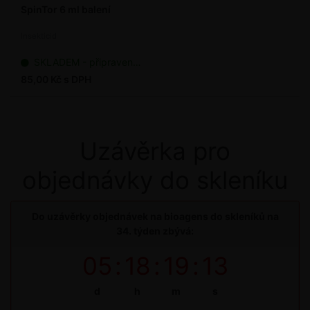
SpinTor 6 ml balení
Insekticid
SKLADEM - připraveno k odeslání
85,00 Kč s DPH
Uzávěrka pro
objednávky do skleníku
Do uzávěrky objednávek na bioagens do skleníků na
34. týden zbývá:
05
:
18
:
19
:
12
d
h
m
s