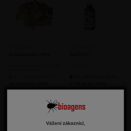
Quassia amara 100 g
SpinTor 1 l
Dřevo z tropického keře Quassia
Insekticid
amara proti pilatkám
2 - 7 pracovních dnů od objednání
NA ZÁVAZNOU OBJEDNÁVKU
Od 180,00 Kč s DPH
7 725,00 Kč s DPH
Vážení zákazníci,