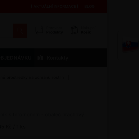
AKTUÁLNÍ INFORMACE
BLOG
Porovnat
Nákupní
Produkty
Košík
OBJEDNÁVKU
Kontakty
é prostředky na ochranu rostlin
N
ník s feromonem - obaleč hrachový
45 Kč / 1 ks