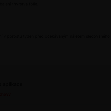
lení třívrstvá fólie.
ní v porostu týden před očekávaným náletem sledovaného 
b aplikace
chový.