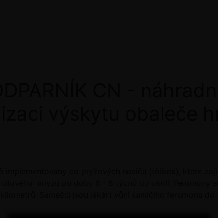
PARNÍK CN - náhradní
lizaci výskytu obaleče 
)
ě implementovány do pryžových nosičů (tělísek), které zaji
cílového hmyzu po dobu 6 - 8 týdnů do okolí. Feromony se
kilometrů. Samečci jsou lákáni vůní samičího feromonu do la