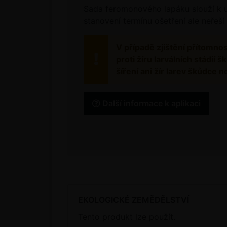
Sada feromonového lapáku slouží k ur
stanovení termínu ošetření ale neřeší
V případě zjištění přítomno
proti žíru larválních stádi
šíření ani žír larev škůdce
Další informace k aplikaci
EKOLOGICKÉ ZEMĚDĚLSTVÍ
Tento produkt lze použít.