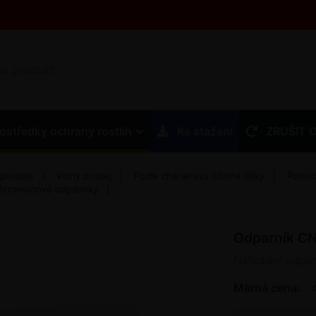
ostředky ochrany rostlin
Ke stažení
ZRUŠIT 
 prodeje
Volný prodej
Podle charakteru účinné látky
Pomocn
 feromonové odparníky
Odparník C
Náhradní odpar
Měrná cena: