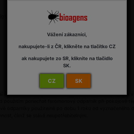
gricana).
Vážení zákazníci,
nakupujete-li z ČR, klikněte na tlačítko CZ
ak nakupujete zo SR, kliknite na tlačidlo
SK.
CZ
SK
í být skladován v původním neporušeném obalu, nejlépe v
řed použitím ponechat feromonový odparník při pokojové te
vé odparníky použitelné po dobu 1 roku od vyznačeného da
nost, čímž se stává neupotřebitelným.