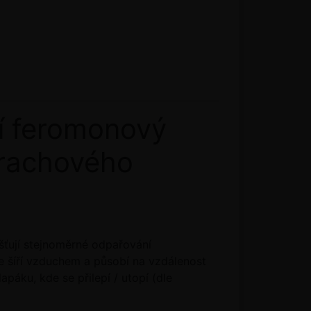
 feromonový
hrachového
šťují stejnoměrné odpařování
 šíří vzduchem a působí na vzdálenost
páku, kde se přilepí / utopí (dle