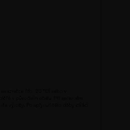
 mrazničce (do -20 °C) nebo v
plotě v původním obalu. Při správném
ta výroby. Po uplynutí této doby ztrácí