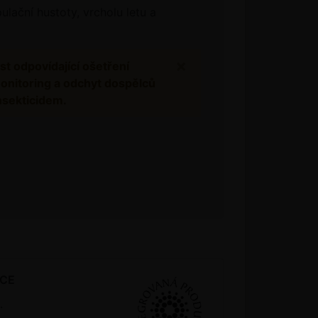
lační hustoty, vrcholu letu a
×
st odpovídající ošetření
monitoring a odchyt dospělců
nsekticidem.
KCE
.