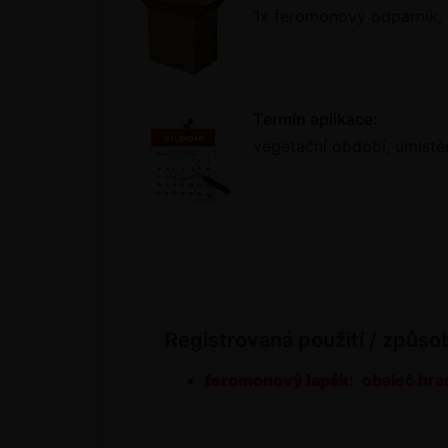
1x feromonový odparník, ba
Termín aplikace:
vegetační období, umístě
Registrovaná použití / způso
feromonový lapák
: obaleč hra