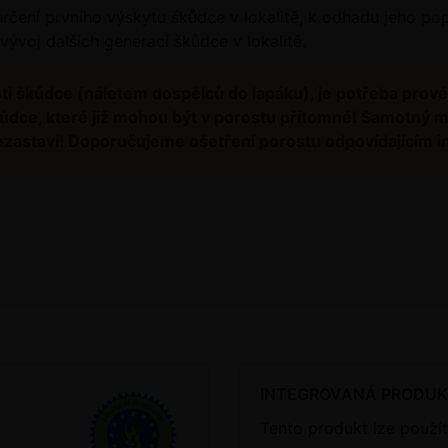
čení prvního výskytu škůdce v lokalitě, k odhadu jeho popu
 vývoj dalších generací škůdce v lokalitě.
sti škůdce (náletem dospělců do lapáku), je potřeba prové
í škůdce, které již mohou být v porostu přítomné! Samotný 
 nezastaví! Doporučujeme ošetření porostu odpovídajícím i
INTEGROVANÁ PRODU
Tento produkt lze použít