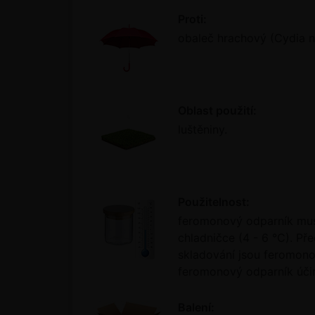
Proti:
obaleč hrachový (Cydia ni
Oblast použití:
luštěniny.
Použitelnost:
feromonový odparník mus
chladničce (4 - 6 °C). P
skladování jsou feromono
feromonový odparník účin
Balení: