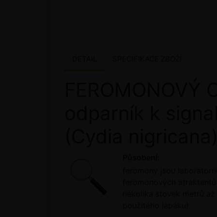
DETAIL
SPECIFIKACE ZBOŽÍ
FEROMONOVÝ OD
odparník k signa
(Cydia nigricana
Působení:
feromony jsou laboratorn
feromonových atraktantů 
několika stovek metrů až 
použitého lapáku).