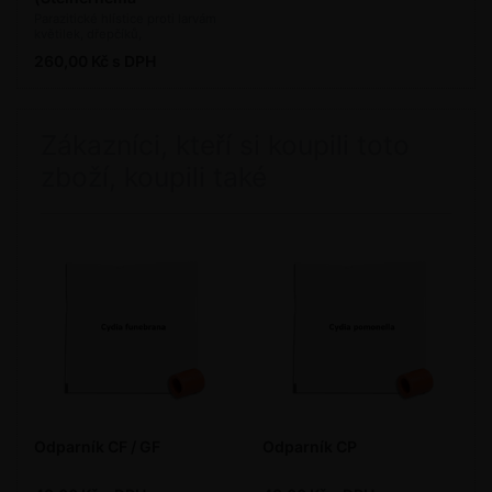
carpocapsae a feltiae) - 5
Parazitické hlístice proti larvám
květilek, dřepčíků,
mil. ks / bal.
pochmurnatky, osenicím, molíka,
260,00 Kč s DPH
chřestovníčka, vrtuli třešňové
(bioagens)
Zákazníci, kteří si koupili toto
zboží, koupili také
Odparník CF / GF
Odparník CP