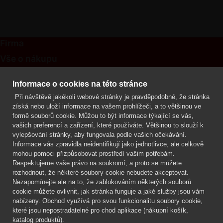
Firma
Vše o nákupu
Kontakt
Informace o cookies na této stránce
Při návštěvě jakékoli webové stránky je pravděpodobné, že stránka
Mgr. Lenka Žáčková
získá nebo uloží informace na vašem prohlížeči, a to většinou ve
OCHRANA ROSTLIN
formě souborů cookie. Můžou to být informace týkající se vás,
+420 608 748 548
vašich preferencí a zařízení, které používáte. Většinou to slouží k
vylepšování stránky, aby fungovala podle vašich očekávání.
www.ochranarostlin.cz
Informace vás zpravidla neidentifikují jako jednotlivce, ale celkově
mohou pomoci přizpůsobovat prostředí vašim potřebám.
Respektujeme vaše právo na soukromí, a proto se můžete
rozhodnout, že některé soubory cookie nebudete akceptovat.
Nezapomínejte ale na to, že zablokováním některých souborů
cookie můžete ovlivnit, jak stránka funguje a jaké služby jsou vám
nabízeny. Obchod využívá pro svou funkcionalitu soubory cookie,
které jsou nepostradatelné pro chod aplikace (nákupní košík,
katalog produktů).