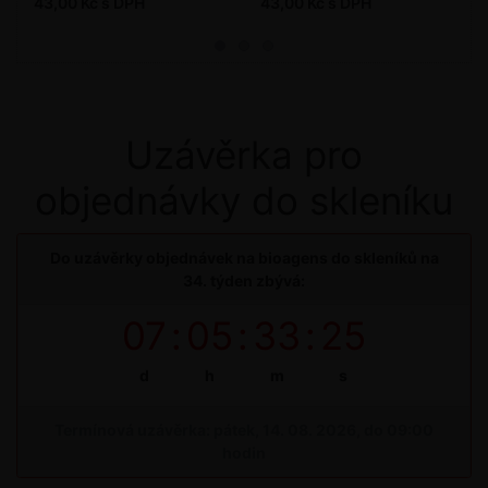
43,00 Kč s DPH
43,00 Kč s DPH
Uzávěrka pro
objednávky do skleníku
Do uzávěrky objednávek na bioagens do skleníků na
34. týden zbývá:
07
:
05
:
33
:
25
d
h
m
s
Termínová uzávěrka: pátek, 14. 08. 2026, do 09:00
hodin