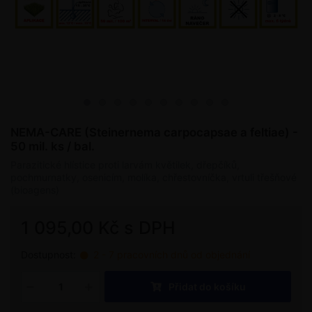
NEMA-CARE (Steinernema carpocapsae a feltiae) -
50 mil. ks / bal.
Parazitické hlístice proti larvám květilek, dřepčíků,
pochmurnatky, osenicím, molíka, chřestovníčka, vrtuli třešňové
(bioagens)
1 095,00 Kč s DPH
Dostupnost:
2 - 7 pracovních dnů od objednání
Přidat do košíku