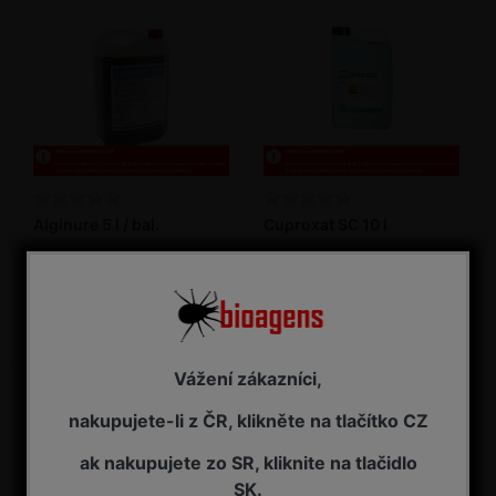
Alginure 5 l / bal.
Cuproxat SC 10 l
Fungicid
Fungicid
NA ZÁVAZNOU OBJEDNÁVKU
NA ZÁVAZNOU OBJEDNÁVKU
3 095,00 Kč s DPH
5 930,00 Kč s DPH
Vážení zákazníci,
nakupujete-li z ČR, klikněte na tlačítko CZ
ak nakupujete zo SR, kliknite na tlačidlo
SK.