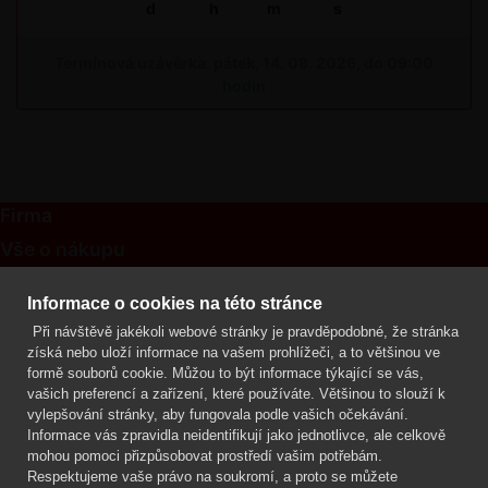
d
h
m
s
Termínová uzávěrka: pátek, 14. 08. 2026, do 09:00
hodin
Firma
Vše o nákupu
Kontakt
Informace o cookies na této stránce
Při návštěvě jakékoli webové stránky je pravděpodobné, že stránka
Mgr. Lenka Žáčková
získá nebo uloží informace na vašem prohlížeči, a to většinou ve
OCHRANA ROSTLIN
formě souborů cookie. Můžou to být informace týkající se vás,
+420 608 748 548
vašich preferencí a zařízení, které používáte. Většinou to slouží k
vylepšování stránky, aby fungovala podle vašich očekávání.
www.ochranarostlin.cz
Informace vás zpravidla neidentifikují jako jednotlivce, ale celkově
mohou pomoci přizpůsobovat prostředí vašim potřebám.
Respektujeme vaše právo na soukromí, a proto se můžete