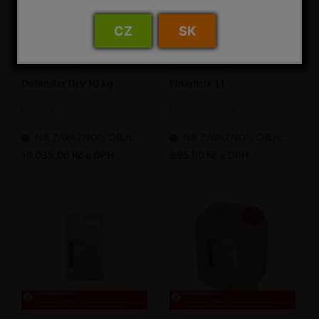
CZ
SK
Defender Dry 10 kg
Flowbrix 1 l
Fungicid
Měďnatý fungicid
NA ZÁVAZNOU OBJEDNÁVKU
NA ZÁVAZNOU OBJEDNÁVKU
10 035,00 Kč s DPH
995,00 Kč s DPH