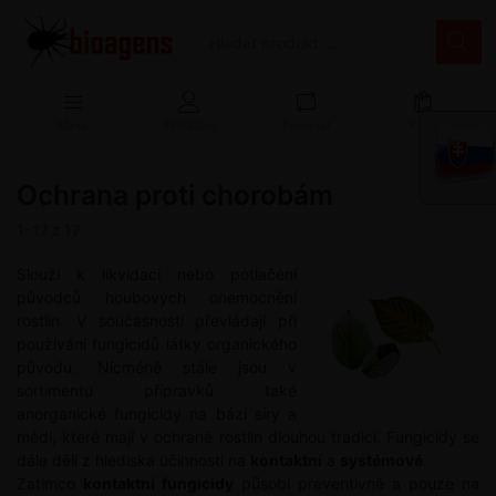
Menu
Přihlášení
Porovnat
Košík
Ochrana proti chorobám
1-17
z
17
Slouží k likvidaci nebo potlačení
původců houbových onemocnění
rostlin. V současnosti převládají při
používání fungicidů látky organického
původu. Nicméně stále jsou v
sortimentu přípravků také
anorganické fungicidy na bázi síry a
mědi, které mají v ochraně rostlin dlouhou tradici. Fungicidy se
dále dělí z hlediska účinnosti na
kontaktní
a
systémové
.
Zatímco
kontaktní fungicidy
působí preventivně a pouze na