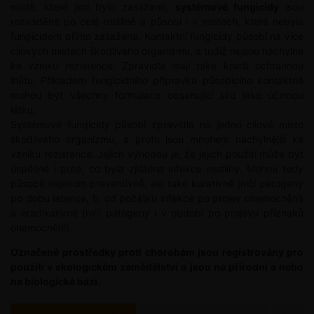
místě, které jimi bylo zasaženo,
systémové fungicidy
jsou
rozváděné po celé rostlině a působí i v místech, která nebyla
fungicidem přímo zasažena. Kontaktní fungicidy působí na více
cílových místech škodlivého organizmu, a tudíž nejsou náchylné
ke vzniku rezistence. Zpravidla mají také kratší ochrannou
lhůtu. Příkladem fungicidního přípravku působícího kontaktně
mohou být všechny formulace obsahující síru jako účinnou
látku.
Systémové fungicidy působí zpravidla na jedno cílové místo
škodlivého organizmu, a proto jsou mnohem náchylnější ke
vzniku rezistence. Jejich výhodou je, že jejich použití může být
úspěšné i poté, co byla zjištěna infekce rostliny. Mohou tedy
působit nejenom preventivně, ale také kurativně (ničí patogeny
po dobu latence, tj. od počátku infekce po projev onemocnění)
a eradikativně (ničí patogeny i v období po projevu příznaků
onemocnění).
Označené prostředky proti chorobám jsou registrovány pro
použití v ekologickém zemědělství a jsou na přírodní a nebo
na biologické bázi.