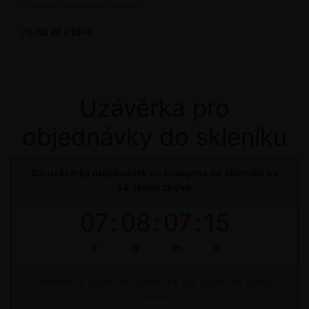
Fungicidní a akaricidní přípravek
75,00 Kč s DPH
Uzávěrka pro
objednávky do skleníku
Do uzávěrky objednávek na bioagens do skleníků na
34. týden zbývá:
07
:
08
:
07
:
15
d
h
m
s
Termínová uzávěrka: pátek, 14. 08. 2026, do 09:00
hodin