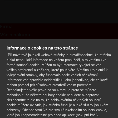
Firma
Vše o nákupu
Kontakt
Informace o cookies na této stránce
Při návštěvě jakékoli webové stránky je pravděpodobné, že stránka
Mgr. Lenka Žáčková
získá nebo uloží informace na vašem prohlížeči, a to většinou ve
OCHRANA ROSTLIN
formě souborů cookie. Můžou to být informace týkající se vás,
+420 608 748 548
vašich preferencí a zařízení, které používáte. Většinou to slouží k
vylepšování stránky, aby fungovala podle vašich očekávání.
www.ochranarostlin.cz
Informace vás zpravidla neidentifikují jako jednotlivce, ale celkově
mohou pomoci přizpůsobovat prostředí vašim potřebám.
Respektujeme vaše právo na soukromí, a proto se můžete
rozhodnout, že některé soubory cookie nebudete akceptovat.
Nezapomínejte ale na to, že zablokováním některých souborů
cookie můžete ovlivnit, jak stránka funguje a jaké služby jsou vám
nabízeny. Obchod využívá pro svou funkcionalitu soubory cookie,
které jsou nepostradatelné pro chod aplikace (nákupní košík,