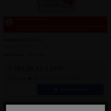
Kumulus WG 25 kg
Fungicid, akaricid
Měrná cena:
151,40 Kč / 1 l
3 785,00 Kč s DPH
Dostupnost:
NA ZÁVAZNOU OBJEDNÁVKU
Přidat do košíku
Stáhnout bezpečnostní list