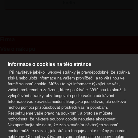
hodin
Firma
Vše o nákupu
Kontakt
Informace o cookies na této stránce
Při návštěvě jakékoli webové stránky je pravděpodobné, že stránka
Mgr. Lenka Žáčková
získá nebo uloží informace na vašem prohlížeči, a to většinou ve
OCHRANA ROSTLIN
formě souborů cookie. Můžou to být informace týkající se vás,
+420 608 748 548
vašich preferencí a zařízení, které používáte. Většinou to slouží k
vylepšování stránky, aby fungovala podle vašich očekávání.
www.ochranarostlin.cz
Informace vás zpravidla neidentifikují jako jednotlivce, ale celkově
mohou pomoci přizpůsobovat prostředí vašim potřebám.
Respektujeme vaše právo na soukromí, a proto se můžete
rozhodnout, že některé soubory cookie nebudete akceptovat.
Nezapomínejte ale na to, že zablokováním některých souborů
cookie můžete ovlivnit, jak stránka funguje a jaké služby jsou vám
nabízeny. Obchod využívá pro svou funkcionalitu soubory cookie,