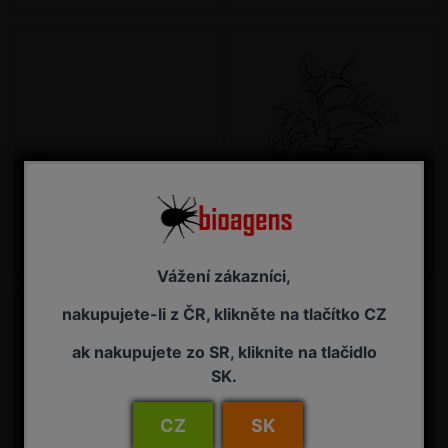
Trávníky a parky
Ochrana pokojových
rostlin
Vážení zákazníci,
nakupujete-li z ČR, klikněte na tlačítko CZ
ak nakupujete zo SR, kliknite na tlačidlo
SK.
CZ
SK