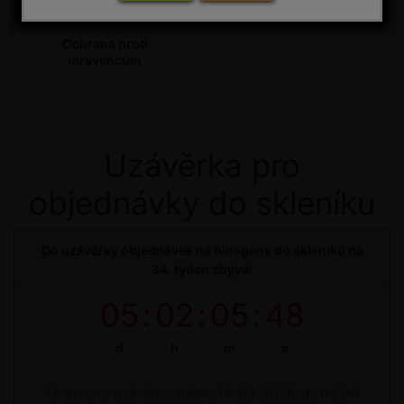
Ochrana proti
mravencům
Uzávěrka pro
objednávky do skleníku
Do uzávěrky objednávek na bioagens do skleníků na
34. týden zbývá:
05
:
02
:
05
:
48
d
h
m
s
Termínová uzávěrka: pátek, 14. 08. 2026, do 09:00