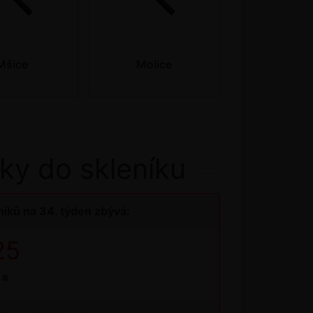
Mšice
Molice
ky do skleníku
íků na 34. týden zbývá:
25
s