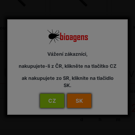
oubové choroby
Svilušky
bylin
Vážení zákazníci,
nakupujete-li z ČR, klikněte na tlačítko CZ
Uzávěrka pro objednáv
ak nakupujete zo SR, kliknite na tlačidlo
SK.
Do uzávěrky objednávek na bioagens do sklen
CZ
SK
04
:
18
:
08
:
d
h
m