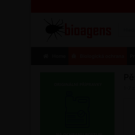
Home
Biologická ochrana
Pr
Pě
1-7