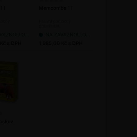
1 l
Memcomba 1 l
mocný
Pasivní pomocný
prostředek
NOU OBJEDNÁVKU
NA ZÁVAZNOU OBJEDNÁVKU
 Kč s DPH
1 985,00 Kč s DPH
roskev