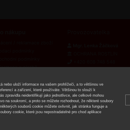
 o nákupu
Provozovatelka
ácení / reklamace zboží
Mgr. Lenka Žáčková
odací podmínky
OCHRANA ROSTLIN
bchodní podmínky
+420 608 748 548
formace o platbě
www.ochranarostlin.cz
eklamační řád
á nebo uloží informace na vašem prohlížeči, a to většinou ve
ferencí a zařízení, které používáte. Většinou to slouží k
 zpravidla neidentifikují jako jednotlivce, ale celkově mohou
Copyright ©
vo na soukromí, a proto se můžete rozhodnout, že některé soubory
ěkterých souborů cookie můžete ovlivnit, jak stránka funguje a
oubory cookie, které jsou nepostradatelné pro chod aplikace