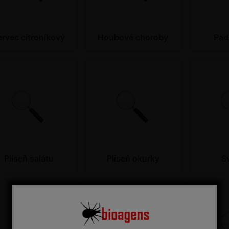
ervec citroníkový
Houbové choroby
Padl
Plíseň salátu
Plíseň okurky
S