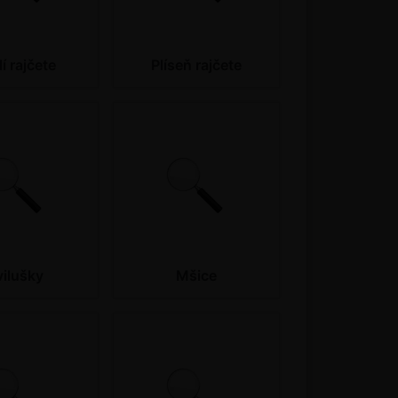
í rajčete
Plíseň rajčete
vilušky
Mšice