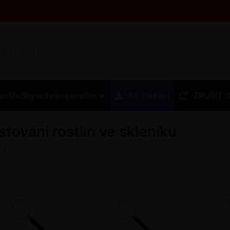
ostředky ochrany rostlin
Ke stažení
ZRUŠIT 
stování rostlin ve skleníku
z
7