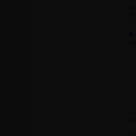
IN
Ho
Pas
pro
12
Me
Pas