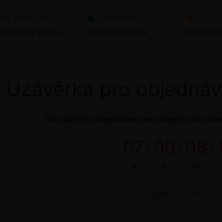
středek
skleníku, k rostlinám
NA ZÁVAZNOU OBJEDNÁVKU
SKLADEM - připraveno k odeslání
2 - 7 pracov
385,00 Kč s DPH
65,00 Kč s DPH
95,00 Kč
Uzávěrka pro objednáv
Do uzávěrky objednávek na bioagens do sklen
07
:
00
:
08
:
d
h
m
Termínová uzávěrka: pátek, 14. 08. 20