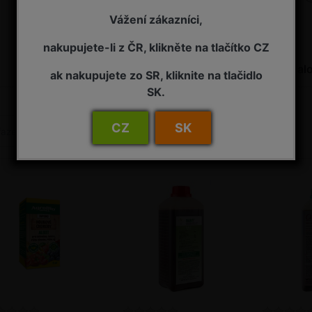
Vážení zákazníci,
nakupujete-li z ČR, klikněte na tlačítko CZ
Molice
Slimáci, plzáci
Lal
ak nakupujete zo SR, kliknite na tlačidlo
SK.
CZ
SK
Název: A to Z
řazeno podle