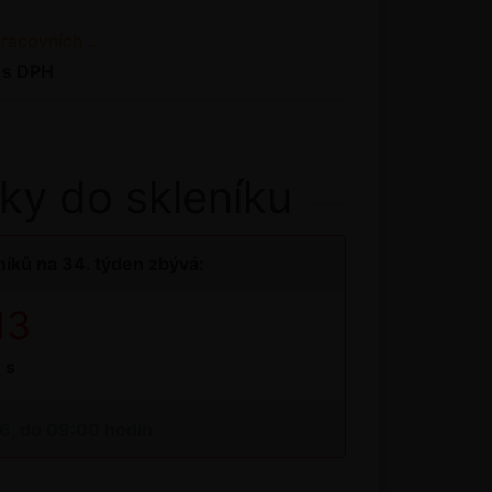
ních dnů od objednání
 s DPH
ky do skleníku
íků na 34. týden zbývá:
12
s
26, do 09:00 hodin