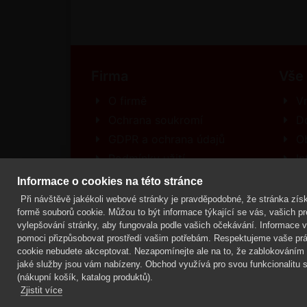
Firma
Vše
O firmě
Vr
Ochrana soukromí
D
GDPR a ochrana údajů
O
Podmínky užití
In
Kontakt
R
Informace o cookies na této stránce
Při návštěvě jakékoli webové stránky je pravděpodobné, že stránka získ
formě souborů cookie. Můžou to být informace týkající se vás, vašich pre
vylepšování stránky, aby fungovala podle vašich očekávání. Informace vás
Mgr. Lenka Žáčková,
OCHRANA ROSTLIN
pomoci přizpůsobovat prostředí vašim potřebám. Respektujeme vaše prá
cookie nebudete akceptovat. Nezapomínejte ale na to, že zablokováním n
jaké služby jsou vám nabízeny. Obchod využívá pro svou funkcionalitu s
(nákupní košík, katalog produktů).
Zjistit více