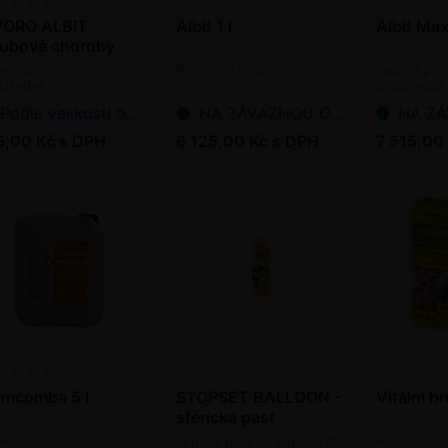
PORO ALBIT
Albit 1 l
Albit Max
ubové choroby
ivní pomocný
Rostlinné hnojivo
Pasivní po
středek
prostředek
Podle velikosti balení
NA ZÁVAZNOU OBJEDNÁVKU
NA ZÁVAZ
5,00 Kč s DPH
6 125,00 Kč s DPH
7 515,00
mcomba 5 l
STOPSET BALLOON -
Vitální b
sférická past
ivní pomocný
Lepová past na stromy, do
Fungicid