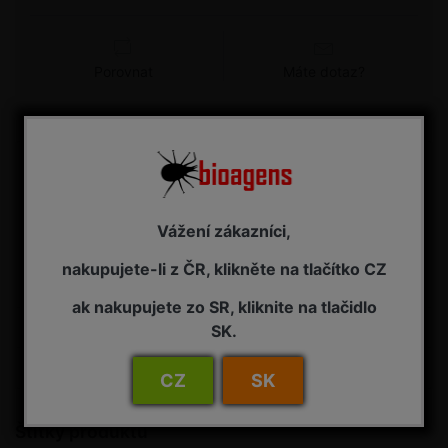
Porovnat
Máte dotaz?
Detail
DELTASTOP HN - feromonový lapák k signalizaci
výskytu obaleče jabloňového (Hedya nubiferana)
Působení: lapák, v kombinaci s druhově specifickým
Vážení zákazníci,
feromonem, představuje levnou a jednoduchou past pro
sledování letové aktivity a početnosti dospělých motýlů
nakupujete-li z ČR, klikněte na tlačítko CZ
sledovaného druhu škůdce. Jedná se o...
ak nakupujete zo SR, kliknite na tlačidlo
Specifikace zboží
SK.
Hodnocení
0
CZ
SK
Štítky produktů