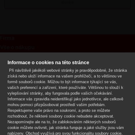
hodin
Firma
Vše o nákupu
Kontakt
Informace o cookies na této stránce
Při návštěvě jakékoli webové stránky je pravděpodobné, že stránka
Mgr. Lenka Žáčková
získá nebo uloží informace na vašem prohlížeči, a to většinou ve
OCHRANA ROSTLIN
formě souborů cookie. Můžou to být informace týkající se vás,
+420 608 748 548
vašich preferencí a zařízení, které používáte. Většinou to slouží k
vylepšování stránky, aby fungovala podle vašich očekávání.
www.ochranarostlin.cz
Informace vás zpravidla neidentifikují jako jednotlivce, ale celkově
mohou pomoci přizpůsobovat prostředí vašim potřebám.
Respektujeme vaše právo na soukromí, a proto se můžete
rozhodnout, že některé soubory cookie nebudete akceptovat.
Nezapomínejte ale na to, že zablokováním některých souborů
cookie můžete ovlivnit, jak stránka funguje a jaké služby jsou vám
nabízeny. Obchod využívá pro svou funkcionalitu soubory cookie,