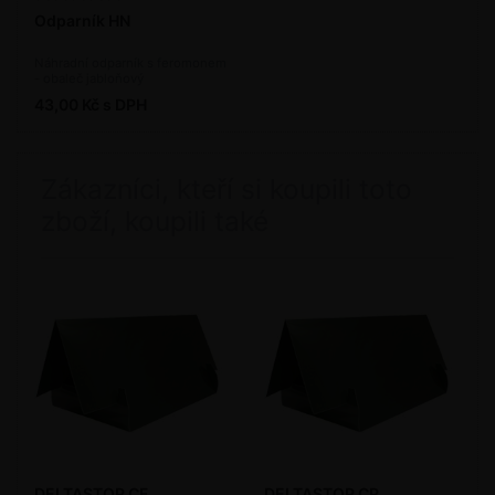
Odparník HN
Náhradní odparník s feromonem
- obaleč jabloňový
43,00 Kč s DPH
Zákazníci, kteří si koupili toto
zboží, koupili také
DELTASTOP CF
DELTASTOP CP