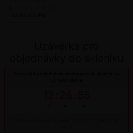
lalokonosců (bioagens)
ks / bal.
2 - 7 pracovních dnů od objednání
1 095,00 Kč s DPH
Uzávěrka pro
objednávky do skleníku
Do uzávěrky objednávek na bioagens do skleníků na
33. týden zbývá:
12
:
26
:
55
h
m
s
Termínová uzávěrka: pátek, 07. 08. 2026, do 09:00
hodin