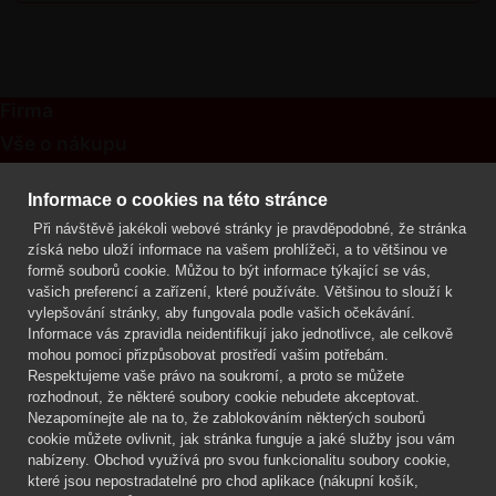
Firma
Vše o nákupu
Kontakt
Informace o cookies na této stránce
Při návštěvě jakékoli webové stránky je pravděpodobné, že stránka
Mgr. Lenka Žáčková
získá nebo uloží informace na vašem prohlížeči, a to většinou ve
OCHRANA ROSTLIN
formě souborů cookie. Můžou to být informace týkající se vás,
+420 608 748 548
vašich preferencí a zařízení, které používáte. Většinou to slouží k
vylepšování stránky, aby fungovala podle vašich očekávání.
www.ochranarostlin.cz
Informace vás zpravidla neidentifikují jako jednotlivce, ale celkově
mohou pomoci přizpůsobovat prostředí vašim potřebám.
Respektujeme vaše právo na soukromí, a proto se můžete
rozhodnout, že některé soubory cookie nebudete akceptovat.
Nezapomínejte ale na to, že zablokováním některých souborů
cookie můžete ovlivnit, jak stránka funguje a jaké služby jsou vám
nabízeny. Obchod využívá pro svou funkcionalitu soubory cookie,
které jsou nepostradatelné pro chod aplikace (nákupní košík,