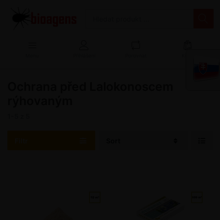
Menu
Přihlášení
Porovnat
Košík
Ochrana před Lalokonoscem
rýhovaným
1-5
z
5
Filtr
Sort