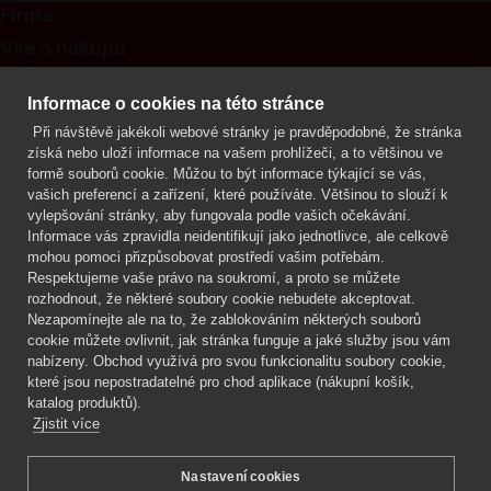
Firma
Vše o nákupu
Kontakt
Informace o cookies na této stránce
Při návštěvě jakékoli webové stránky je pravděpodobné, že stránka
Mgr. Lenka Žáčková
získá nebo uloží informace na vašem prohlížeči, a to většinou ve
OCHRANA ROSTLIN
formě souborů cookie. Můžou to být informace týkající se vás,
+420 608 748 548
vašich preferencí a zařízení, které používáte. Většinou to slouží k
vylepšování stránky, aby fungovala podle vašich očekávání.
www.ochranarostlin.cz
Informace vás zpravidla neidentifikují jako jednotlivce, ale celkově
mohou pomoci přizpůsobovat prostředí vašim potřebám.
Respektujeme vaše právo na soukromí, a proto se můžete
rozhodnout, že některé soubory cookie nebudete akceptovat.
Nezapomínejte ale na to, že zablokováním některých souborů
cookie můžete ovlivnit, jak stránka funguje a jaké služby jsou vám
nabízeny. Obchod využívá pro svou funkcionalitu soubory cookie,
které jsou nepostradatelné pro chod aplikace (nákupní košík,
katalog produktů).
Zjistit více
Nastavení cookies
Mgr. Lenka Žáčková,
OCHRANA ROSTLIN