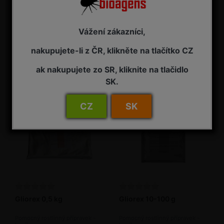
FREE PK 1 l
FREE PK 5 l
Vážení zákazníci,
Hnojivo - pomocná půdní látka
Hnojivo - pomocná půdní látka
nakupujete-li z ČR, klikněte na tlačítko CZ
NA ZÁVAZNOU OBJEDNÁVKU
NA ZÁVAZNOU OBJEDNÁVKU
2 985,00 Kč s DPH
11 695,00 Kč s DPH
ak nakupujete zo SR, kliknite na tlačidlo
SK.
CZ
SK
Gliorex 0,5 kg
Gliorex 10-100 g
Pomocný rostlinný přípravek -
Pomocný rostlinný přípravek -