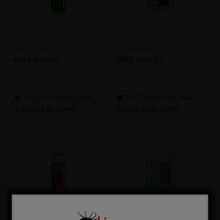
FREE N100 1 l
FREE N100 5 l
Hnojivo - pomocná půdní látka
Hnojivo - pomocná půdní látka
NA ZÁVAZNOU OBJEDNÁVKU
NA ZÁVAZNOU OBJEDNÁVKU
2 985,00 Kč s DPH
11 695,00 Kč s DPH