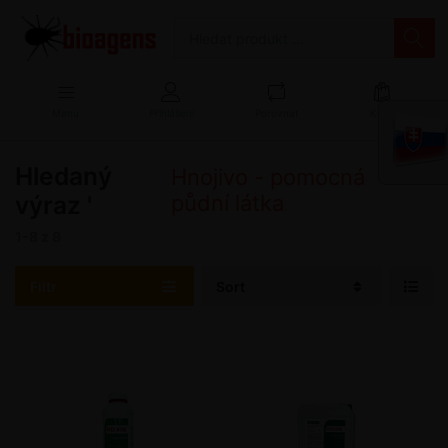
Menu
Přihlášení
Porovnat
Košík
Hledaný
'
Hnojivo - pomocná
výraz '
půdní látka
1-8
z
8
Filtr
Sort