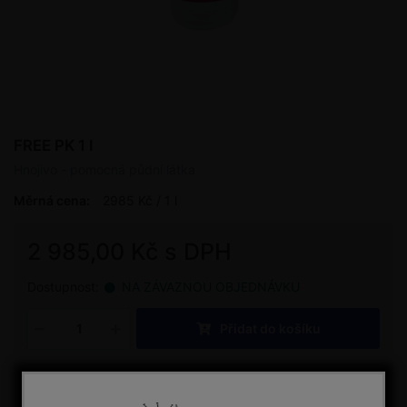
FREE PK 1 l
Hnojivo - pomocná půdní látka
Měrná cena:
2985 Kč / 1 l
2 985,00 Kč s DPH
Dostupnost:
NA ZÁVAZNOU OBJEDNÁVKU
Přidat do košíku