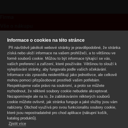
Firma
Vše o nákupu
Kontakt
Informace o cookies na této stránce
Při návštěvě jakékoli webové stránky je pravděpodobné, že stránka
Mgr. Lenka Žáčková
získá nebo uloží informace na vašem prohlížeči, a to většinou ve
OCHRANA ROSTLIN
formě souborů cookie. Můžou to být informace týkající se vás,
+420 608 748 548
vašich preferencí a zařízení, které používáte. Většinou to slouží k
vylepšování stránky, aby fungovala podle vašich očekávání.
www.ochranarostlin.cz
Informace vás zpravidla neidentifikují jako jednotlivce, ale celkově
mohou pomoci přizpůsobovat prostředí vašim potřebám.
Respektujeme vaše právo na soukromí, a proto se můžete
rozhodnout, že některé soubory cookie nebudete akceptovat.
Nezapomínejte ale na to, že zablokováním některých souborů
cookie můžete ovlivnit, jak stránka funguje a jaké služby jsou vám
nabízeny. Obchod využívá pro svou funkcionalitu soubory cookie,
které jsou nepostradatelné pro chod aplikace (nákupní košík,
katalog produktů).
Zjistit více