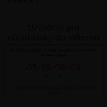
11 695,00 Kč s DPH
Uzávěrka pro
objednávky do skleníku
Do uzávěrky objednávek na bioagens do skleníků na
34. týden zbývá:
05
:
18
:
08
:
02
d
h
m
s
Termínová uzávěrka: pátek, 14. 08. 2026, do 09:00
hodin