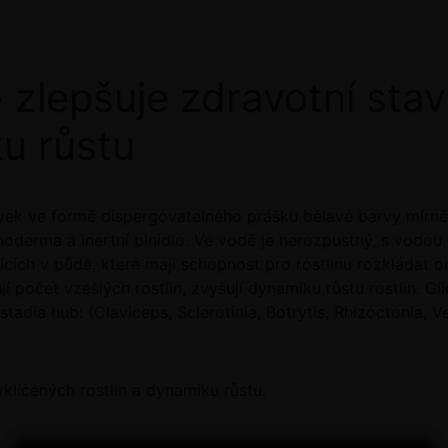
zlepšuje zdravotní stav
ku růstu
vek ve formě dispergovatelného prášku bělavé barvy mírn
oderma a inertní plnidlo. Ve vodě je nerozpustný, s vodou 
ících v půdě, které mají schopnost pro rostlinu rozkládat 
jí počet vzešlých rostlin, zvyšují dynamiku růstu rostlin. G
tadia hub: (Claviceps, Sclerotinia, Botrytis, Rhizoctonia, Ver
yklíčených rostlin a dynamiku růstu.