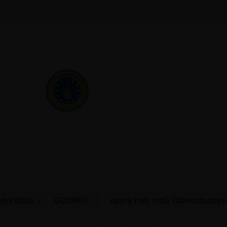
dní látka
8
GLIOREX
2
spory hub rodů Clonostachys