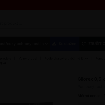
ostředky ochrany rostlin
Ke stažení
ZRUŠIT 
 prodeje
Volný prodej
Podle charakteru účinné látky
Pomocn
jiva
Gliorex 0,5 
Pomocný rostli
Měrná cena: