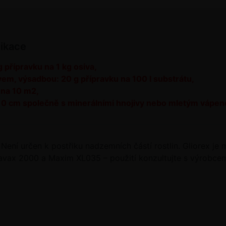
likace
 přípravku na 1 kg osiva,
em, výsadbou: 20 g přípravku na 100 l substrátu,
l na 10 m2,
10 cm společně s minerálními hnojivy nebo mletým vápe
 Není určen k postřiku nadzemních částí rostlin. Gliorex j
itavax 2000 a Maxim XL035 – použití konzultujte s výrobce