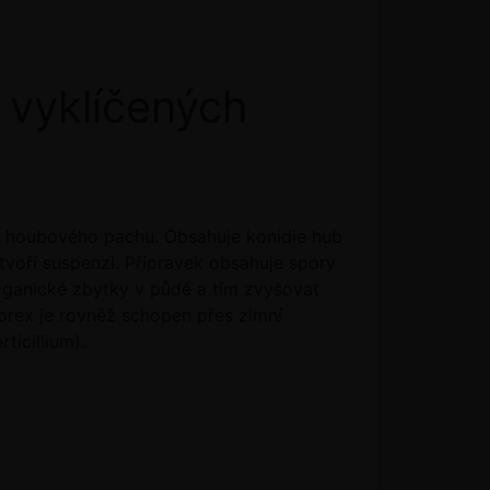
 vyklíčených
ě houbového pachu. Obsahuje konidie hub
tvoří suspenzi. Přípravek obsahuje spory
organické zbytky v půdě a tím zvyšovat
liorex je rovněž schopen přes zimní
ticillium).