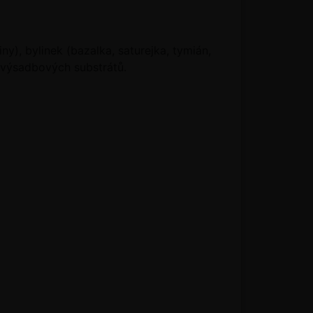
iny), bylinek (bazalka, saturejka, tymián,
a výsadbových substrátů.