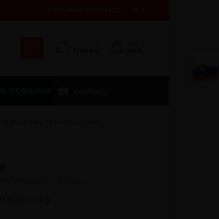
AKTUÁLNÍ INFORMACE
BLOG
Porovnat
Nákupní
Produkty
Košík
OBJEDNÁVKU
Kontakty
é prostředky na ochranu rostlin
kg
nný přípravek - hnojivo
3130 Kč / 1 kg