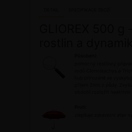
DETAIL
SPECIFIKACE ZBOŽÍ
GLIOREX 500 g - 
rostlin a dynami
Působení:
pomocný rostlinný přípra
rodů Clonostachys a Trich
hub přirozeně se vyskytuj
příjem živin z půdy. Zvyšu
období rozložit neaktivní s
Proti:
zlepšuje zdravotní stav v