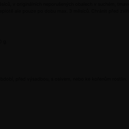
íců, v originálních neporušených obalech v suchém, tmavém
teplotě ale pouze po dobu max. 3 měsíců. Chránit před zvl
 g.
bdobí, před výsadbou, s osivem, nebo ke kořenům rostlin.