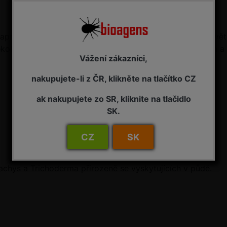
prika, rajčata, celer, atd.), květin (letničky, balkónové květ
ekologického zemědělství. Preventivní ošetření výsevních 
Vážení zákazníci,
nakupujete-li z ČR, klikněte na tlačítko CZ
ak nakupujete zo SR, kliknite na tlačidlo
SK.
CZ
SK
achys a Trichoderma přirozeně se vyskytujících v půdě.