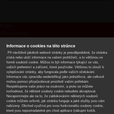
Firma
Vše o nákupu
Kontakt
Informace o cookies na této stránce
Při návštěvě jakékoli webové stránky je pravděpodobné, že stránka
Mgr. Lenka Žáčková
získá nebo uloží informace na vašem prohlížeči, a to většinou ve
OCHRANA ROSTLIN
formě souborů cookie. Můžou to být informace týkající se vás,
+420 608 748 548
vašich preferencí a zařízení, které používáte. Většinou to slouží k
vylepšování stránky, aby fungovala podle vašich očekávání.
www.ochranarostlin.cz
Informace vás zpravidla neidentifikují jako jednotlivce, ale celkově
mohou pomoci přizpůsobovat prostředí vašim potřebám.
Respektujeme vaše právo na soukromí, a proto se můžete
rozhodnout, že některé soubory cookie nebudete akceptovat.
Nezapomínejte ale na to, že zablokováním některých souborů
cookie můžete ovlivnit, jak stránka funguje a jaké služby jsou vám
nabízeny. Obchod využívá pro svou funkcionalitu soubory cookie,
které jsou nepostradatelné pro chod aplikace (nákupní košík,