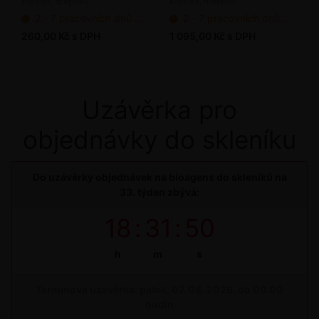
květilek, dřepčíků,
květilek, dřepčíků,
mil. ks / bal.
50 mil. ks / bal.
pochmurnatky, osenicím, molíka,
pochmurnatky, osenicím, molíka,
2 - 7 pracovních dnů od objednání
2 - 7 pracovních dnů od objednání
chřestovníčka, vrtuli třešňové
chřestovníčka, vrtuli třešňové
(bioagens)
(bioagens)
260,00 Kč s DPH
1 095,00 Kč s DPH
Uzávěrka pro
objednávky do skleníku
Do uzávěrky objednávek na bioagens do skleníků na
33. týden zbývá:
18
:
31
:
50
h
m
s
Termínová uzávěrka: pátek, 07. 08. 2026, do 09:00
hodin