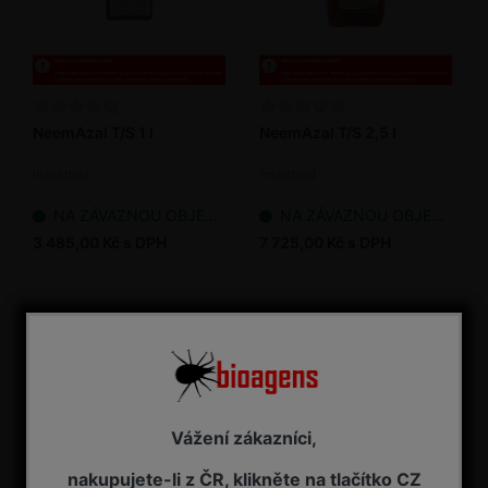
NeemAzal T/S 1 l
NeemAzal T/S 2,5 l
Insekticid
Insekticid
NA ZÁVAZNOU OBJEDNÁVKU
NA ZÁVAZNOU OBJEDNÁVKU
3 485,00 Kč s DPH
7 725,00 Kč s DPH
Vážení zákazníci,
nakupujete-li z ČR, klikněte na tlačítko CZ