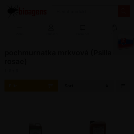
Menu
Přihlášení
Porovnat
Košík
pochmurnatka mrkvová (Psilla
rosae)
1-6
z
6
Filtr
Sort