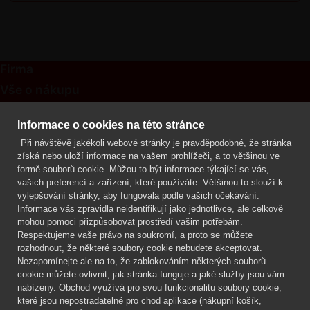
Firma
Vše o nákupu
Kontakt
Informace o cookies na této stránce
Při návštěvě jakékoli webové stránky je pravděpodobné, že stránka
Mgr. Lenka Žáčková
získá nebo uloží informace na vašem prohlížeči, a to většinou ve
OCHRANA ROSTLIN
formě souborů cookie. Můžou to být informace týkající se vás,
+420 608 748 548
vašich preferencí a zařízení, které používáte. Většinou to slouží k
vylepšování stránky, aby fungovala podle vašich očekávání.
www.ochranarostlin.cz
Informace vás zpravidla neidentifikují jako jednotlivce, ale celkově
mohou pomoci přizpůsobovat prostředí vašim potřebám.
Respektujeme vaše právo na soukromí, a proto se můžete
rozhodnout, že některé soubory cookie nebudete akceptovat.
Nezapomínejte ale na to, že zablokováním některých souborů
cookie můžete ovlivnit, jak stránka funguje a jaké služby jsou vám
nabízeny. Obchod využívá pro svou funkcionalitu soubory cookie,
které jsou nepostradatelné pro chod aplikace (nákupní košík,