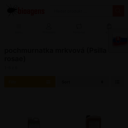
Menu
Přihlášení
Porovnat
Košík
pochmurnatka mrkvová (Psilla
rosae)
1-6
z
6
Filtr
Sort