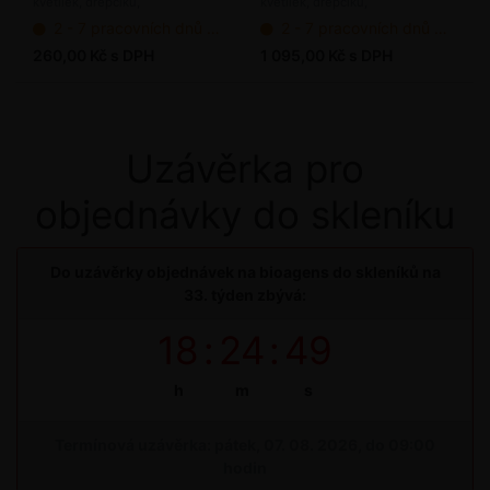
květilek, dřepčíků,
květilek, dřepčíků,
mil. ks / bal.
50 mil. ks / bal.
pochmurnatky, osenicím, molíka,
pochmurnatky, osenicím, molíka,
2 - 7 pracovních dnů od objednání
2 - 7 pracovních dnů od objednání
chřestovníčka, vrtuli třešňové
chřestovníčka, vrtuli třešňové
(bioagens)
(bioagens)
260,00 Kč s DPH
1 095,00 Kč s DPH
Uzávěrka pro
objednávky do skleníku
Do uzávěrky objednávek na bioagens do skleníků na
33. týden zbývá:
18
:
24
:
49
h
m
s
Termínová uzávěrka: pátek, 07. 08. 2026, do 09:00
hodin