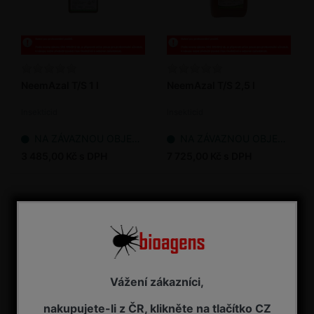
NeemAzal T/S 1 l
NeemAzal T/S 2,5 l
Insekticid
Insekticid
NA ZÁVAZNOU OBJEDNÁVKU
NA ZÁVAZNOU OBJEDNÁVKU
3 485,00 Kč s DPH
7 725,00 Kč s DPH
Vážení zákazníci,
nakupujete-li z ČR, klikněte na tlačítko CZ