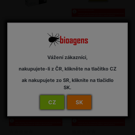
Lepinox Plus - 3 x 10 g /
Lepinox Plus 1 kg / bal.
bal.
Insekticid - biopreparát, s
Insekticid - biopreparát, s
bakterií Bacillus thuringiensis
bakterií Bacillus thuringiensis
SKLADEM - připraveno k odeslání
NA ZÁVAZNOU OBJEDNÁVKU
Vážení zákazníci,
185,00 Kč s DPH
1 795,00 Kč s DPH
nakupujete-li z ČR, klikněte na tlačítko CZ
ak nakupujete zo SR, kliknite na tlačidlo
SK.
CZ
SK