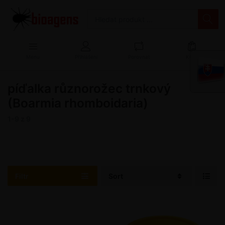
Menu
Přihlášení
Porovnat
Košík
píďalka různorožec trnkový
(Boarmia rhomboidaria)
1-9
z
9
Filtr
Sort