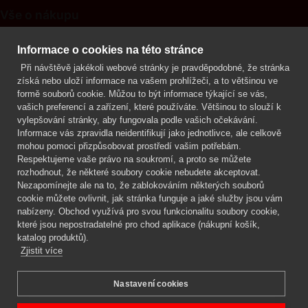
Vše o nákupu
Kontakt
Informace o cookies na této stránce
Při návštěvě jakékoli webové stránky je pravděpodobné, že stránka
Mgr. Lenka Žáčková
získá nebo uloží informace na vašem prohlížeči, a to většinou ve
OCHRANA ROSTLIN
formě souborů cookie. Můžou to být informace týkající se vás,
+420 608 748 548
vašich preferencí a zařízení, které používáte. Většinou to slouží k
vylepšování stránky, aby fungovala podle vašich očekávání.
www.ochranarostlin.cz
Informace vás zpravidla neidentifikují jako jednotlivce, ale celkově
mohou pomoci přizpůsobovat prostředí vašim potřebám.
Respektujeme vaše právo na soukromí, a proto se můžete
rozhodnout, že některé soubory cookie nebudete akceptovat.
Nezapomínejte ale na to, že zablokováním některých souborů
cookie můžete ovlivnit, jak stránka funguje a jaké služby jsou vám
nabízeny. Obchod využívá pro svou funkcionalitu soubory cookie,
které jsou nepostradatelné pro chod aplikace (nákupní košík,
katalog produktů).
Zjistit více
Nastavení cookies
Mgr. Lenka Žáčková,
OCHRANA ROSTLIN
Copyright © 2026 BIOAGENS - biologická ochrana rostlin.