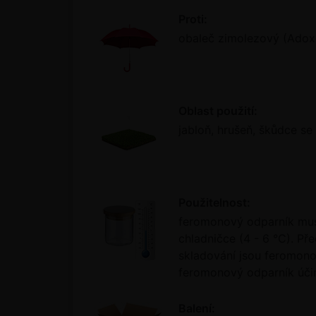
Proti:
obaleč zimolezový (Adox
Oblast použití:
jabloň, hrušeň, škůdce se
Použitelnost:
feromonový odparník mus
chladničce (4 - 6 °C). P
skladování jsou feromono
feromonový odparník účin
Balení: