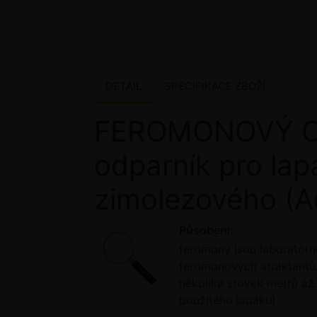
DETAIL
SPECIFIKACE ZBOŽÍ
FEROMONOVÝ OD
odparník pro lap
zimolezového (A
Působení:
feromony jsou laboratorn
feromonových atraktantů 
několika stovek metrů až 
použitého lapáku).