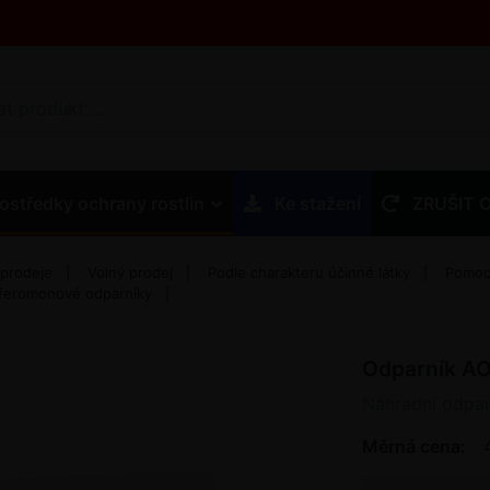
ostředky ochrany rostlin
Ke stažení
ZRUŠIT 
 prodeje
Volný prodej
Podle charakteru účinné látky
Pomocn
 feromonové odparníky
Odparník A
Náhradní odpar
Měrná cena: