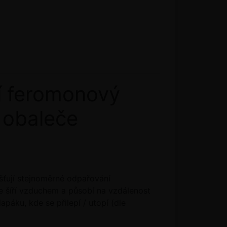
 feromonový
u obaleče
šťují stejnoměrné odpařování
 šíří vzduchem a působí na vzdálenost
páku, kde se přilepí / utopí (dle