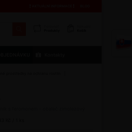
AKTUÁLNÍ INFORMACE
BLOG
Porovnat
Nákupní
Produkty
Košík
OBJEDNÁVKU
Kontakty
é prostředky na ochranu rostlin
O
ník s feromonem - obaleč zimolezový
43 Kč / 1 ks