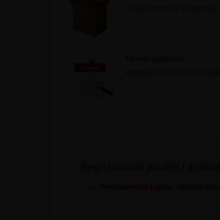
1x feromonový odparník, ba
Termín aplikace:
vegetační období, umístě
Registrovaná použití / způso
feromonový lapák
: obaleč zim