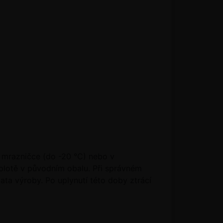
 mrazničce (do -20 °C) nebo v
plotě v původním obalu. Při správném
ta výroby. Po uplynutí této doby ztrácí