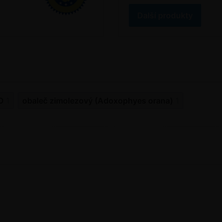
Další produkty
O
1
obaleč zimolezový (Adoxophyes orana)
1