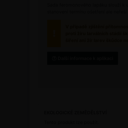
Sada feromonového lapáku slouží k ur
stanovení termínu ošetření ale neřeší
V případě zjištění přítomno
proti žíru larválních stádi
šíření ani žír larev škůdce
Další informace k aplikaci
EKOLOGICKÉ ZEMĚDĚLSTVÍ
Tento produkt lze použít.