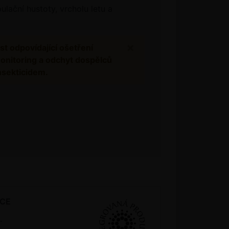
lační hustoty, vrcholu letu a
×
st odpovídající ošetření
monitoring a odchyt dospělců
nsekticidem.
KCE
.