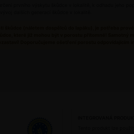
čení prvního výskytu škůdce v lokalitě, k odhadu jeho popu
 vývoj dalších generací škůdce v lokalitě.
sti škůdce (náletem dospělců do lapáku), je potřeba prové
í škůdce, které již mohou být v porostu přítomné! Samotný 
 nezastaví! Doporučujeme ošetření porostu odpovídajícím i
INTEGROVANÁ PRODU
Tento produkt lze použít