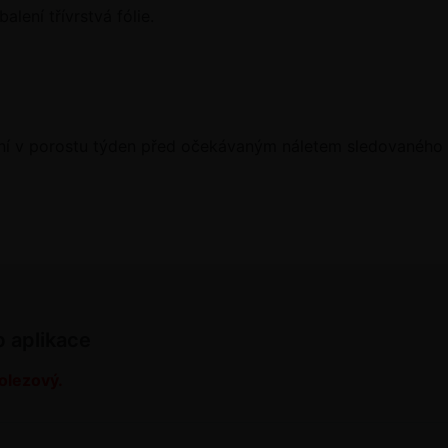
lení třívrstvá fólie.
ní v porostu týden před očekávaným náletem sledovaného 
b aplikace
olezový.