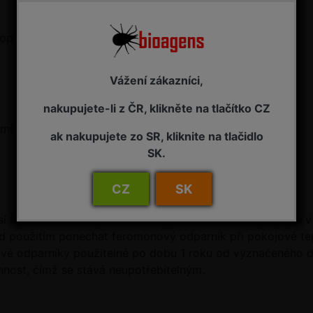
ophyes orana).
Vážení zákazníci,
nakupujete-li z ČR, klikněte na tlačítko CZ
 může vyskytovat i na třešni, švestce, meruňce a rybízu.
ak nakupujete zo SR, kliknite na tlačidlo
SK.
CZ
SK
í být skladován v původním neporušeném obalu, nejlépe v
řed použitím ponechat feromonový odparník při pokojové te
vé odparníky použitelné po dobu 1 roku od vyznačeného da
nost, čímž se stává neupotřebitelným.