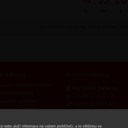
h
m
s
Termínová uzávěrka: pátek, 07. 08. 20
 o nákupu
Provozovatelka
ácení / reklamace zboží
Mgr. Lenka Žáčková
odací podmínky
OCHRANA ROSTLIN
bchodní podmínky
+420 608 748 548
formace o platbě
www.ochranarostlin.cz
eklamační řád
á nebo uloží informace na vašem prohlížeči, a to většinou ve