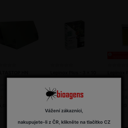
LTASTOP HN
Lepinox Plus - 3 x 10
Lepinox P
g / bal.
bal.
omonový lapák - obaleč
Insekticid - biopreparát, s
Insekticid -
loňový
bakterií Bacillus
bakterií Bac
thuringiensis
thuringiens
2 - 7 pracovních dnů od objednání
SKLADEM - připraveno k odeslání
NA ZÁVAZ
5,00 Kč s DPH
185,00 Kč s DPH
1 795,00
Vážení zákazníci,
nakupujete-li z ČR, klikněte na tlačítko CZ