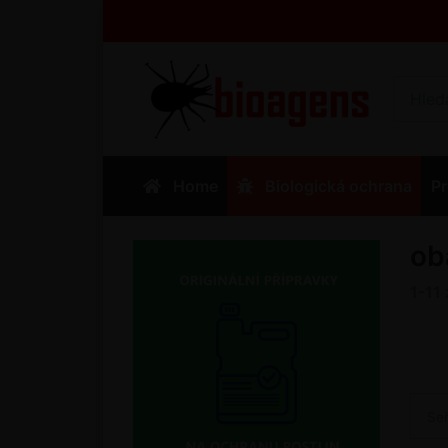
Home
Biologická ochrana
Pr
ob
1-11
Se