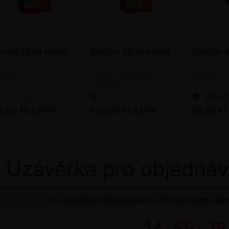
inTor 25 ml balení
SpinTor 50 ml balení
SpinTor 6
ekticid
Přírodní insekticidní
Insekticid
přípravek
2 - 7 pracovních dnů od objednání
2 - 7 pracovních dnů od objednání
SKLADEM - p
5,00 Kč s DPH
495,00 Kč s DPH
85,00 Kč
Uzávěrka pro objednáv
Do uzávěrky objednávek na bioagens do sklen
14
:
55
:
28