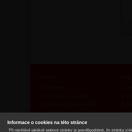
Firma
Vše
O firmě
Vr
Ochrana soukromí
D
GDPR a ochrana údajů
O
Podmínky užití
In
Kontakt
R
Informace o cookies na této stránce
Při návštěvě jakékoli webové stránky je pravděpodobné, že stránka získ