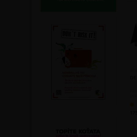
DE
Fer
jab
17