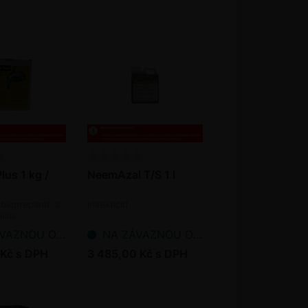
lus 1 kg /
NeemAzal T/S 1 l
 biopreparát, s
Insekticid
illus
is
NOU OBJEDNÁVKU
NA ZÁVAZNOU OBJEDNÁVKU
 Kč s DPH
3 485,00 Kč s DPH