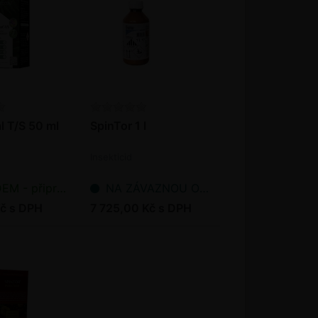
 T/S 50 ml
SpinTor 1 l
Insekticid
řipraveno k odeslání
NA ZÁVAZNOU OBJEDNÁVKU
č s DPH
7 725,00 Kč s DPH