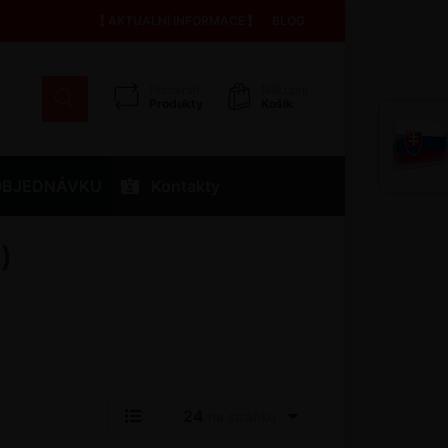
AKTUÁLNÍ INFORMACE
BLOG
Porovnat
Nákupní
Produkty
Košík
OBJEDNÁVKU
Kontakty
)
24
na stránku