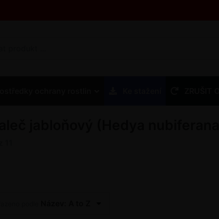
ostředky ochrany rostlin
Ke stažení
ZRUŠIT 
aleč jabloňový (Hedya nubiferana
z
11
Název: A to Z
řazeno podle