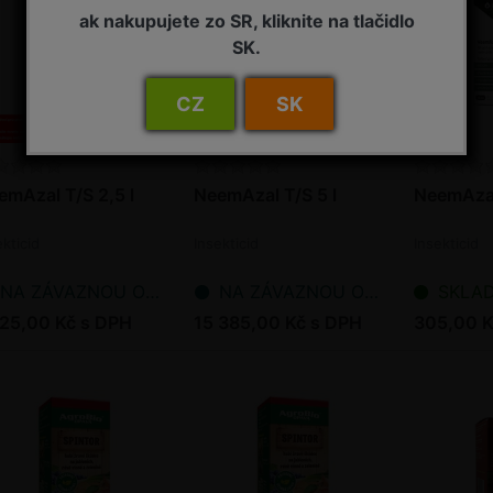
ak nakupujete zo SR, kliknite na tlačidlo
SK.
CZ
SK
emAzal T/S 2,5 l
NeemAzal T/S 5 l
NeemAzal
ekticid
Insekticid
Insekticid
NA ZÁVAZNOU OBJEDNÁVKU
NA ZÁVAZNOU OBJEDNÁVKU
SKLADEM - p
725,00 Kč s DPH
15 385,00 Kč s DPH
305,00 K