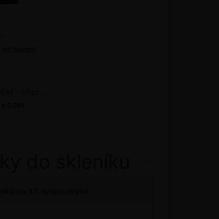
 ml balení
řipraveno k odeslání
 s DPH
ky do skleníku
íků na 33. týden zbývá: