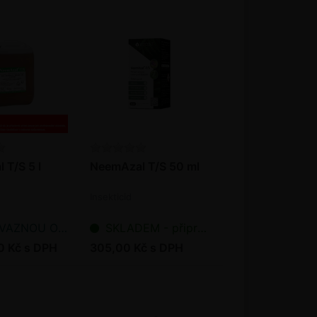
 T/S 5 l
NeemAzal T/S 50 ml
Insekticid
NOU OBJEDNÁVKU
SKLADEM - připraveno k odeslání
0 Kč s DPH
305,00 Kč s DPH