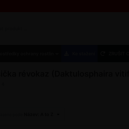
ostředky ochrany rostlin
Ke stažení
ZRUŠIT 
ička révokaz (Daktulosphaira vitif
z
4
Název: A to Z
řazeno podle