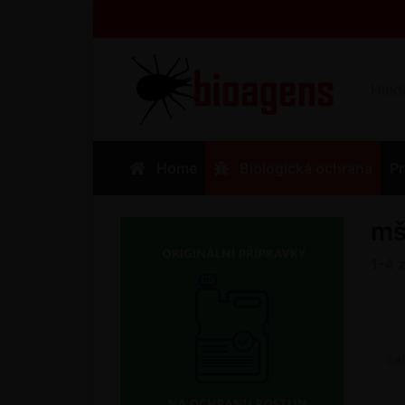
Home
Biologická ochrana
Pr
mš
1-4
Se