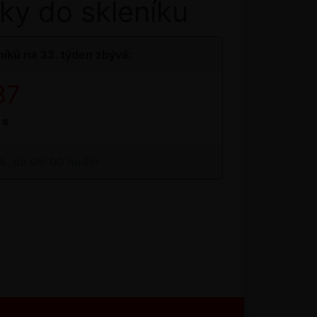
ky do skleníku
íků na 33. týden zbývá:
37
s
26, do 09:00 hodin