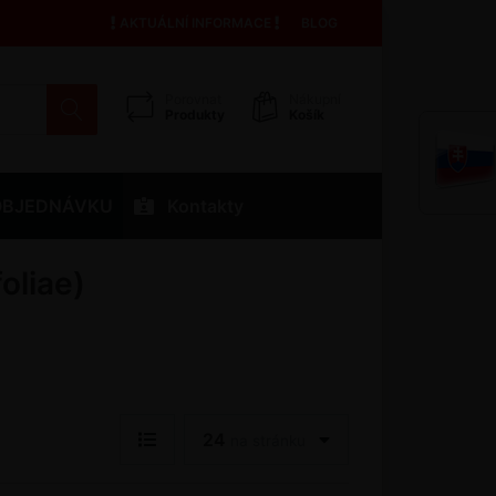
AKTUÁLNÍ INFORMACE
BLOG
Porovnat
Nákupní
Produkty
Košík
OBJEDNÁVKU
Kontakty
oliae)
24
na stránku