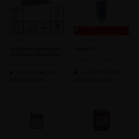
Aphidoletes aphidimyza -
Naturalis 1 l
parazitická mšicomorka
100 ks / bal.
Parazitická mšicomorka proti
Insekticid - biopreparát
mšicím ve skleníku (bioagens)
7 dnů od objednání
NA ZÁVAZNOU OBJEDNÁVKU
370,00 Kč s DPH
2 495,00 Kč s DPH