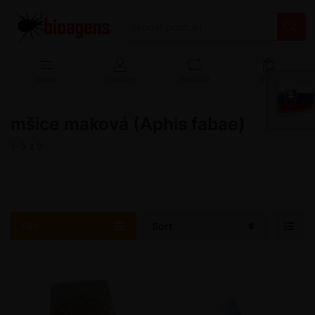
Menu
Přihlášení
Porovnat
Košík
mšice maková (Aphis fabae)
1-9
z
9
Filtr
Sort