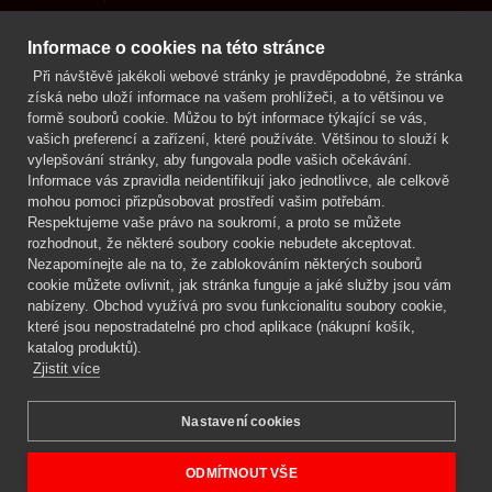
Kontakt
Informace o cookies na této stránce
Při návštěvě jakékoli webové stránky je pravděpodobné, že stránka
Mgr. Lenka Žáčková
získá nebo uloží informace na vašem prohlížeči, a to většinou ve
OCHRANA ROSTLIN
formě souborů cookie. Můžou to být informace týkající se vás,
+420 608 748 548
vašich preferencí a zařízení, které používáte. Většinou to slouží k
vylepšování stránky, aby fungovala podle vašich očekávání.
www.ochranarostlin.cz
Informace vás zpravidla neidentifikují jako jednotlivce, ale celkově
mohou pomoci přizpůsobovat prostředí vašim potřebám.
Respektujeme vaše právo na soukromí, a proto se můžete
rozhodnout, že některé soubory cookie nebudete akceptovat.
Nezapomínejte ale na to, že zablokováním některých souborů
cookie můžete ovlivnit, jak stránka funguje a jaké služby jsou vám
nabízeny. Obchod využívá pro svou funkcionalitu soubory cookie,
které jsou nepostradatelné pro chod aplikace (nákupní košík,
katalog produktů).
Zjistit více
Nastavení cookies
Mgr. Lenka Žáčková,
OCHRANA ROSTLIN
Copyright © 2026 BIOAGENS - biologická ochrana rostlin.
ODMÍTNOUT VŠE