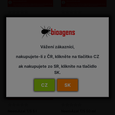
NeemAzal T/S 1 l
NeemAzal T/S 2,5 l
Insekticid
Insekticid
NA ZÁVAZNOU OBJEDNÁVKU
NA ZÁVAZNOU OBJEDNÁVKU
3 485,00 Kč s DPH
7 725,00 Kč s DPH
Vážení zákazníci,
nakupujete-li z ČR, klikněte na tlačítko CZ
ak nakupujete zo SR, kliknite na tlačidlo
SK.
CZ
SK
NeemAzal T/S 5 l
NeemAzal T/S 50 ml