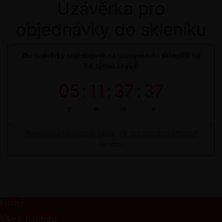
Uzávěrka pro
objednávky do skleníku
Do uzávěrky objednávek na bioagens do skleníků na
34. týden zbývá:
05
:
11
:
37
:
37
d
h
m
s
Termínová uzávěrka: pátek, 14. 08. 2026, do 09:00
hodin
Firma
Vše o nákupu