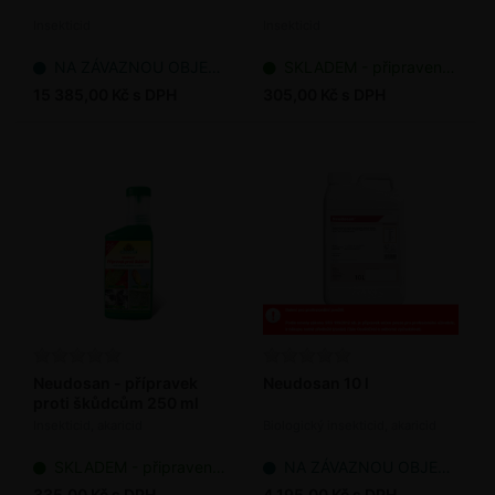
Insekticid
Insekticid
NA ZÁVAZNOU OBJEDNÁVKU
SKLADEM - připraveno k odeslání
15 385,00 Kč s DPH
305,00 Kč s DPH
Neudosan - přípravek
Neudosan 10 l
proti škůdcům 250 ml
Insekticid, akaricid
Biologický insekticid, akaricid
SKLADEM - připraveno k odeslání
NA ZÁVAZNOU OBJEDNÁVKU
335,00 Kč s DPH
4 195,00 Kč s DPH