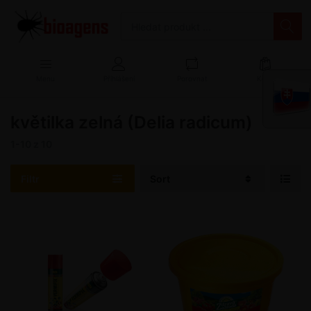
Menu
Přihlášení
Porovnat
Košík
květilka zelná (Delia radicum)
1-10
z
10
Filtr
Sort