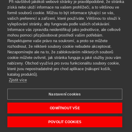
Při návštěvě jakékoli webové stránky je pravděpodobné, že stránka
Mgr. Lenka Žáčková
získá nebo uloží informace na vašem prohlížeči, a to většinou ve
OCHRANA ROSTLIN
formě souborů cookie. Můžou to být informace týkající se vás,
+420 608 748 548
vašich preferencí a zařízení, které používáte. Většinou to slouží k
vylepšování stránky, aby fungovala podle vašich očekávání.
www.ochranarostlin.cz
Informace vás zpravidla neidentifikují jako jednotlivce, ale celkově
mohou pomoci přizpůsobovat prostředí vašim potřebám.
Respektujeme vaše právo na soukromí, a proto se můžete
rozhodnout, že některé soubory cookie nebudete akceptovat.
Nezapomínejte ale na to, že zablokováním některých souborů
cookie můžete ovlivnit, jak stránka funguje a jaké služby jsou vám
nabízeny. Obchod využívá pro svou funkcionalitu soubory cookie,
které jsou nepostradatelné pro chod aplikace (nákupní košík,
katalog produktů).
Zjistit více
Nastavení cookies
Mgr. Lenka Žáčková,
OCHRANA ROSTLIN
Copyright © 2026 BIOAGENS - biologická ochrana rostlin.
ODMÍTNOUT VŠE
POVOLIT COOKIES