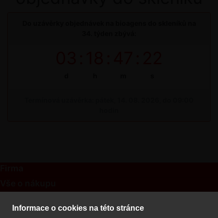
Do uzávěrky objednávek na bioagens do skleníků na
34. týden zbývá:
03
:
18
:
47
:
22
d
h
m
s
Termínová uzávěrka: pátek, 14. 08. 2026, do 09:00
hodin
Firma
Vše o nákupu
Kontakt
Informace o cookies na této stránce