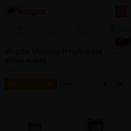
Menu
Přihlášení
Porovnat
Košík
dřepčík křenový (Phyllotreta
armoraciae)
1-9
z
9
Filtr
Sort