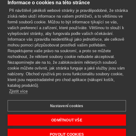
Kontakt
Informace o cookies na této stránce
Při návštěvě jakékoli webové stránky je pravděpodobné, že stránka
Mgr. Lenka Žáčková
získá nebo uloží informace na vašem prohlížeči, a to většinou ve
OCHRANA ROSTLIN
formě souborů cookie. Můžou to být informace týkající se vás,
+420 608 748 548
vašich preferencí a zařízení, které používáte. Většinou to slouží k
vylepšování stránky, aby fungovala podle vašich očekávání.
www.ochranarostlin.cz
Informace vás zpravidla neidentifikují jako jednotlivce, ale celkově
mohou pomoci přizpůsobovat prostředí vašim potřebám.
Respektujeme vaše právo na soukromí, a proto se můžete
rozhodnout, že některé soubory cookie nebudete akceptovat.
Nezapomínejte ale na to, že zablokováním některých souborů
cookie můžete ovlivnit, jak stránka funguje a jaké služby jsou vám
nabízeny. Obchod využívá pro svou funkcionalitu soubory cookie,
které jsou nepostradatelné pro chod aplikace (nákupní košík,
katalog produktů).
Zjistit více
Nastavení cookies
Mgr. Lenka Žáčková,
OCHRANA ROSTLIN
Copyright © 2026 BIOAGENS - biologická ochrana rostlin.
ODMÍTNOUT VŠE
POVOLIT COOKIES