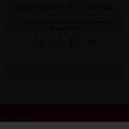
objednávky do skleníku
Do uzávěrky objednávek na bioagens do skleníků na
34. týden zbývá:
06
:
03
:
52
:
15
d
h
m
s
Termínová uzávěrka: pátek, 14. 08. 2026, do 09:00
hodin
Firma
Vše o nákupu