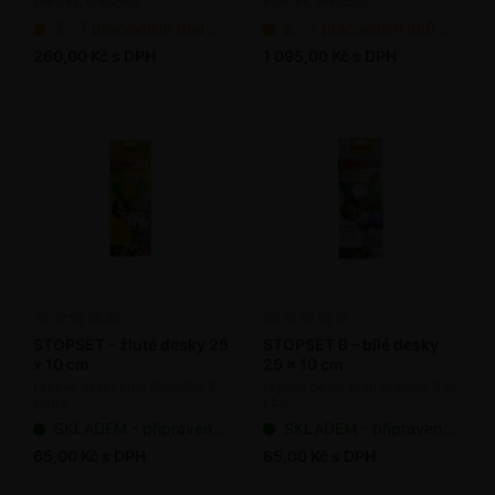
květilek, dřepčíků,
květilek, dřepčíků,
mil. ks / bal.
50 mil. ks / bal.
pochmurnatky, osenicím, molíka,
pochmurnatky, osenicím, molíka,
2 - 7 pracovních dnů od objednání
2 - 7 pracovních dnů od objednání
chřestovníčka, vrtuli třešňové
chřestovníčka, vrtuli třešňové
(bioagens)
(bioagens)
260,00 Kč s DPH
1 095,00 Kč s DPH
STOPSET - žluté desky 25
STOPSET B – bílé desky
x 10 cm
25 x 10 cm
Lepové desky proti škůdcům 5
Lepové desky proti pilatkám 5 ks
ks/bal.
/ bal.
SKLADEM - připraveno k odeslání
SKLADEM - připraveno k odeslání
65,00 Kč s DPH
65,00 Kč s DPH