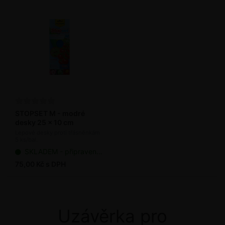
STOPSET M - modré
desky 25 x 10 cm
Lepové desky proti třásněnkám
5 ks/bal.
SKLADEM - připraveno k odeslání
75,00 Kč s DPH
Uzávěrka pro