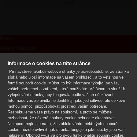
hodin
Firma
Vše o nákupu
Kontakt
Informace o cookies na této stránce
Při návštěvě jakékoli webové stránky je pravděpodobné, že stránka
Mgr. Lenka Žáčková
získá nebo uloží informace na vašem prohlížeči, a to většinou ve
OCHRANA ROSTLIN
formě souborů cookie. Můžou to být informace týkající se vás,
+420 608 748 548
vašich preferencí a zařízení, které používáte. Většinou to slouží k
vylepšování stránky, aby fungovala podle vašich očekávání.
www.ochranarostlin.cz
Informace vás zpravidla neidentifikují jako jednotlivce, ale celkově
mohou pomoci přizpůsobovat prostředí vašim potřebám.
Respektujeme vaše právo na soukromí, a proto se můžete
rozhodnout, že některé soubory cookie nebudete akceptovat.
Nezapomínejte ale na to, že zablokováním některých souborů
cookie můžete ovlivnit, jak stránka funguje a jaké služby jsou vám
nabízeny. Obchod využívá pro svou funkcionalitu soubory cookie,