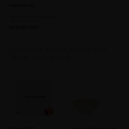
Odparník CO
Náhradní odparník s feromonem
- klíněnka jírovcová
68,00 Kč s DPH
Zákazníci, kteří si koupili toto
zboží, koupili také
Odparník CO
Lepové vložky pro lapač