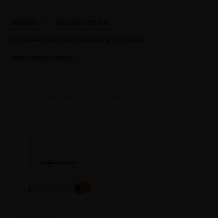
obaleči
24
DELTASTOP CO
1
klíněnka jírovcová (Cameraria ohridella)
2
feromonový lapač
21
Související produkty