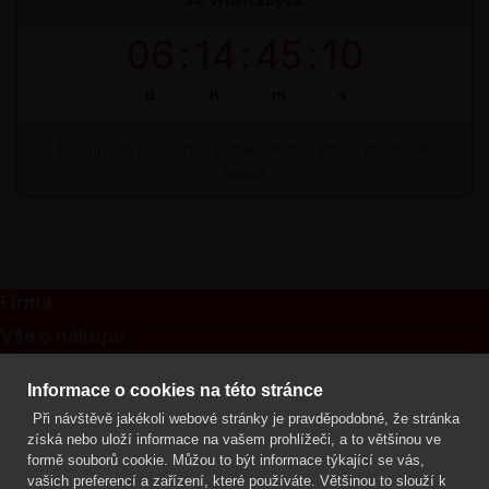
06
:
14
:
45
:
10
d
h
m
s
Termínová uzávěrka: pátek, 14. 08. 2026, do 09:00
hodin
Firma
Vše o nákupu
Kontakt
Informace o cookies na této stránce
Při návštěvě jakékoli webové stránky je pravděpodobné, že stránka
Mgr. Lenka Žáčková
získá nebo uloží informace na vašem prohlížeči, a to většinou ve
OCHRANA ROSTLIN
formě souborů cookie. Můžou to být informace týkající se vás,
+420 608 748 548
vašich preferencí a zařízení, které používáte. Většinou to slouží k