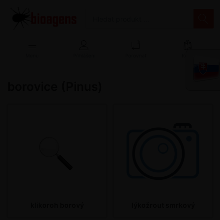
Menu
Přihlášení
Porovnat
Košík
borovice (Pinus)
klikoroh borový
lýkožrout smrkový