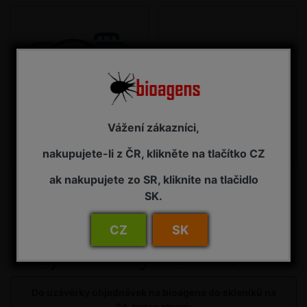
Vážení zákazníci,
lýkožrout severský
sypavka borovice
nakupujete-li z ČR, klikněte na tlačítko CZ
ak nakupujete zo SR, kliknite na tlačidlo
SK.
Uzávěrka pro
CZ
SK
objednávky do skleníku
Do uzávěrky objednávek na bioagens do skleníků na
34. týden zbývá: