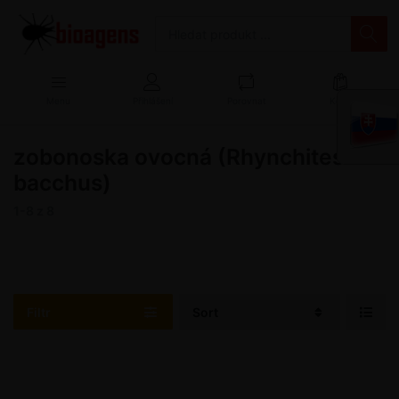
Menu
Přihlášení
Porovnat
Košík
zobonoska ovocná (Rhynchites
bacchus)
1-8
z
8
Filtr
Sort