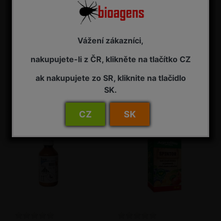
Vážení zákazníci,
NeemAzal T/S 5 l
NeemAzal T/S 50 ml
nakupujete-li z ČR, klikněte na tlačítko CZ
Insekticid
Insekticid
ak nakupujete zo SR, kliknite na tlačidlo
NA ZÁVAZNOU OBJEDNÁVKU
SKLADEM - připraveno k odeslání
SK.
15 385,00 Kč s DPH
305,00 Kč s DPH
CZ
SK