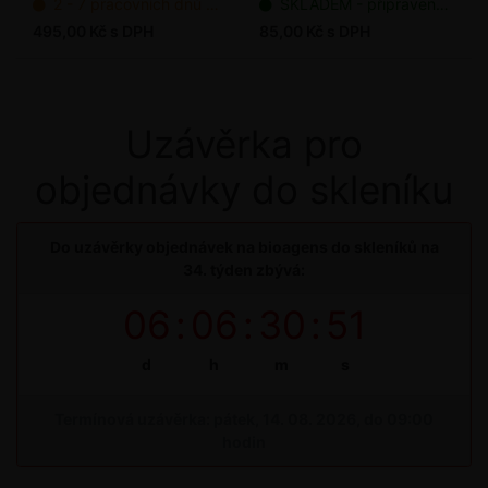
2 - 7 pracovních dnů od objednání
SKLADEM - připraveno k odeslání
495,00 Kč s DPH
85,00 Kč s DPH
Uzávěrka pro
objednávky do skleníku
Do uzávěrky objednávek na bioagens do skleníků na
34. týden zbývá:
06
:
06
:
30
:
50
d
h
m
s
Termínová uzávěrka: pátek, 14. 08. 2026, do 09:00
hodin