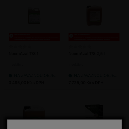
NeemAzal T/S 1 l
NeemAzal T/S 2,5 l
Insekticid
Insekticid
NA ZÁVAZNOU OBJEDNÁVKU
NA ZÁVAZNOU OBJEDNÁVKU
3 485,00 Kč s DPH
7 725,00 Kč s DPH