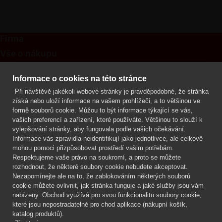
Firma
Vše o nákupu
Kontakt
Informace o cookies na této stránce
Při návštěvě jakékoli webové stránky je pravděpodobné, že stránka
Mgr. Lenka Žáčková
získá nebo uloží informace na vašem prohlížeči, a to většinou ve
OCHRANA ROSTLIN
formě souborů cookie. Můžou to být informace týkající se vás,
+420 608 748 548
vašich preferencí a zařízení, které používáte. Většinou to slouží k
vylepšování stránky, aby fungovala podle vašich očekávání.
www.ochranarostlin.cz
Informace vás zpravidla neidentifikují jako jednotlivce, ale celkově
mohou pomoci přizpůsobovat prostředí vašim potřebám.
Respektujeme vaše právo na soukromí, a proto se můžete
rozhodnout, že některé soubory cookie nebudete akceptovat.
Nezapomínejte ale na to, že zablokováním některých souborů
cookie můžete ovlivnit, jak stránka funguje a jaké služby jsou vám
nabízeny. Obchod využívá pro svou funkcionalitu soubory cookie,
které jsou nepostradatelné pro chod aplikace (nákupní košík,
katalog produktů).