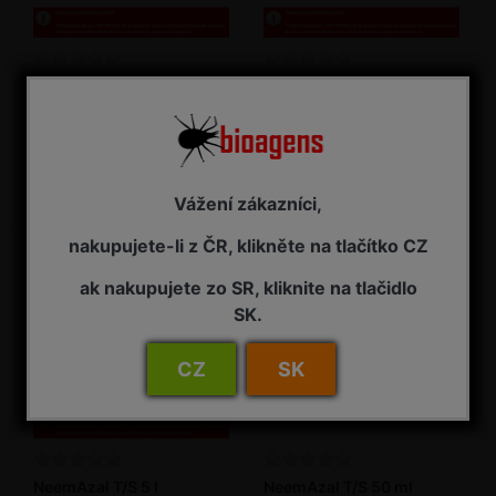
NeemAzal T/S 1 l
NeemAzal T/S 2,5 l
Insekticid
Insekticid
NA ZÁVAZNOU OBJEDNÁVKU
NA ZÁVAZNOU OBJEDNÁVKU
3 485,00 Kč s DPH
7 725,00 Kč s DPH
Vážení zákazníci,
nakupujete-li z ČR, klikněte na tlačítko CZ
ak nakupujete zo SR, kliknite na tlačidlo
SK.
CZ
SK
NeemAzal T/S 5 l
NeemAzal T/S 50 ml