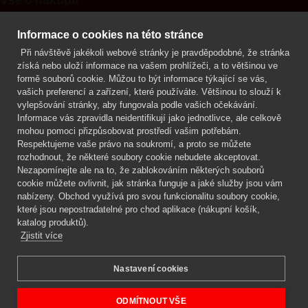
Kontakt
Informace o cookies na této stránce
Při návštěvě jakékoli webové stránky je pravděpodobné, že stránka
Mgr. Lenka Žáčková
získá nebo uloží informace na vašem prohlížeči, a to většinou ve
OCHRANA ROSTLIN
formě souborů cookie. Můžou to být informace týkající se vás,
+420 608 748 548
vašich preferencí a zařízení, které používáte. Většinou to slouží k
vylepšování stránky, aby fungovala podle vašich očekávání.
www.ochranarostlin.cz
Informace vás zpravidla neidentifikují jako jednotlivce, ale celkově
mohou pomoci přizpůsobovat prostředí vašim potřebám.
Respektujeme vaše právo na soukromí, a proto se můžete
rozhodnout, že některé soubory cookie nebudete akceptovat.
Nezapomínejte ale na to, že zablokováním některých souborů
cookie můžete ovlivnit, jak stránka funguje a jaké služby jsou vám
nabízeny. Obchod využívá pro svou funkcionalitu soubory cookie,
které jsou nepostradatelné pro chod aplikace (nákupní košík,
katalog produktů).
Zjistit více
Nastavení cookies
Mgr. Lenka Žáčková,
OCHRANA ROSTLIN
Copyright © 2026 BIOAGENS - biologická ochrana rostlin.
ODMÍTNOUT VŠE