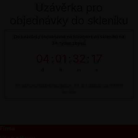
Uzávěrka pro
objednávky do skleníku
Do uzávěrky objednávek na bioagens do skleníků na
34. týden zbývá:
04
:
01
:
32
:
17
d
h
m
s
Termínová uzávěrka: pátek, 14. 08. 2026, do 09:00
hodin
Firma
Vše o nákupu