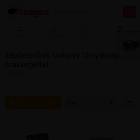
Menu
Přihlášení
Porovnat
Košík
zápředníček trnkový (Scythropia
crataegella)
1-10
z
10
Filtr
Sort