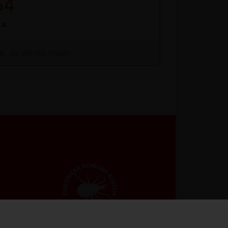
54
s
26, do 09:00 hodin