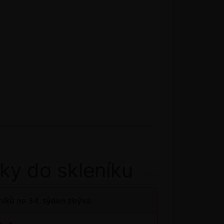
ky do skleníku
íků na 34. týden zbývá: