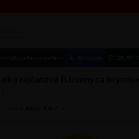
ostředky ochrany rostlin
Ke stažení
ZRUŠIT 
talka rajčatová (Liriomyza bryonia
z
6
Název: A to Z
řazeno podle