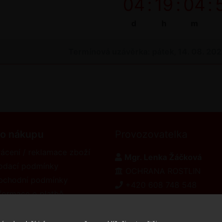
04
:
19
:
04
:
d
h
m
Termínová uzávěrka: pátek, 14. 08. 20
 o nákupu
Provozovatelka
ácení / reklamace zboží
Mgr. Lenka Žáčková
odací podmínky
OCHRANA ROSTLIN
bchodní podmínky
+420 608 748 548
formace o platbě
www.ochranarostlin.cz
eklamační řád