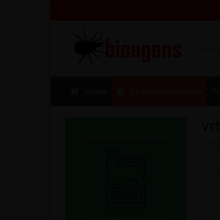
Home
Biologická ochrana
Pr
vr
1-6
Se