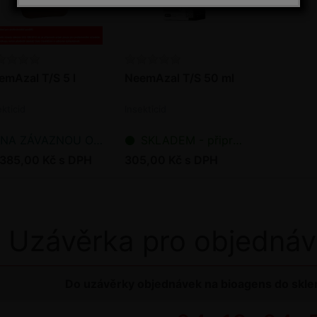
emAzal T/S 5 l
NeemAzal T/S 50 ml
ekticid
Insekticid
NA ZÁVAZNOU OBJEDNÁVKU
SKLADEM - připraveno k odeslání
 385,00 Kč s DPH
305,00 Kč s DPH
Uzávěrka pro objednáv
Do uzávěrky objednávek na bioagens do sklen