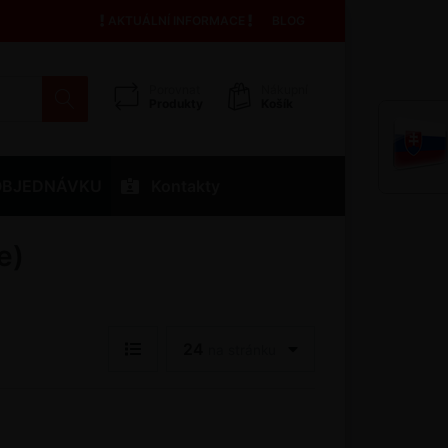
AKTUÁLNÍ INFORMACE
BLOG
Porovnat
Nákupní
Produkty
Košík
OBJEDNÁVKU
Kontakty
e)
24
na stránku