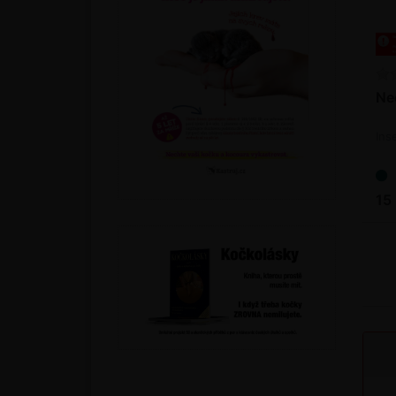
Ne
Ins
15