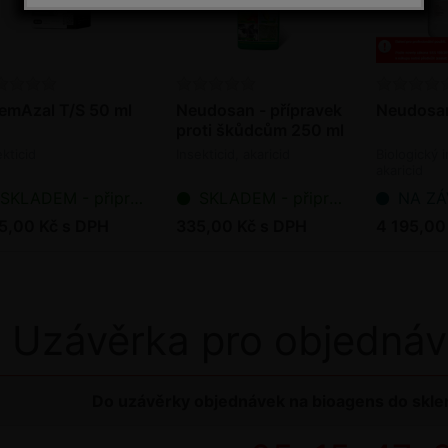
emAzal T/S 50 ml
Neudosan - přípravek
Neudosan
proti škůdcům 250 ml
ekticid
Insekticid, akaricid
Biologický i
akaricid
SKLADEM - připraveno k odeslání
SKLADEM - připraveno k odeslání
NA ZÁVAZ
5,00 Kč s DPH
335,00 Kč s DPH
4 195,00
Uzávěrka pro objednáv
Do uzávěrky objednávek na bioagens do sklen