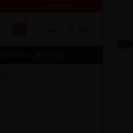
AKTUÁLNÍ INFORMACE
BLOG
Porovnat
Nákupní
Produkty
Košík
OBJEDNÁVKU
Kontakty
e)
24
na stránku