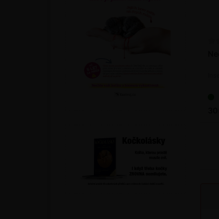
Ne
Ins
30