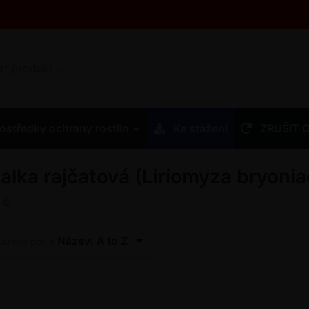
ostředky ochrany rostlin
Ke stažení
ZRUŠIT 
talka rajčatová (Liriomyza bryonia
z
8
Název: A to Z
řazeno podle