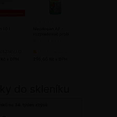
 10 l
Neudosan AF -
rozprašovač proti
škůdcům 250 ml
nsekticid,
Insekticid, akaricid
NOU OBJEDNÁVKU
2 - 7 pracovních dnů od objednání
 Kč s DPH
295,00 Kč s DPH
ky do skleníku
íků na 34. týden zbývá: