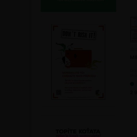
MI
Dra
šků
(bi
2 