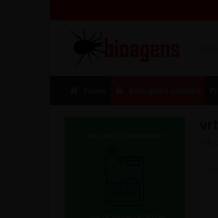
Home
Biologická ochrana
Pr
vr
1-8
Se