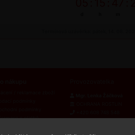
05
:
15
:
47
:
d
h
m
Termínová uzávěrka: pátek, 14. 08. 20
 o nákupu
Provozovatelka
ácení / reklamace zboží
Mgr. Lenka Žáčková
odací podmínky
OCHRANA ROSTLIN
bchodní podmínky
+420 608 748 548
formace o platbě
www.ochranarostlin.cz
eklamační řád