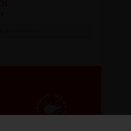
28
s
26, do 09:00 hodin