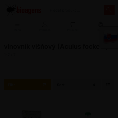
Menu
Přihlášení
Porovnat
Košík
vlnovník višňový (Aculus fockeui)
1-7
z
7
Filtr
Sort