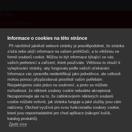
Firma
Vše o nákupu
Kontakt
Informace o cookies na této stránce
Při návštěvě jakékoli webové stránky je pravděpodobné, že stránka
Mgr. Lenka Žáčková
získá nebo uloží informace na vašem prohlížeči, a to většinou ve
OCHRANA ROSTLIN
formě souborů cookie. Můžou to být informace týkající se vás,
+420 608 748 548
vašich preferencí a zařízení, které používáte. Většinou to slouží k
vylepšování stránky, aby fungovala podle vašich očekávání.
www.ochranarostlin.cz
Informace vás zpravidla neidentifikují jako jednotlivce, ale celkově
mohou pomoci přizpůsobovat prostředí vašim potřebám.
Respektujeme vaše právo na soukromí, a proto se můžete
rozhodnout, že některé soubory cookie nebudete akceptovat.
Nezapomínejte ale na to, že zablokováním některých souborů
cookie můžete ovlivnit, jak stránka funguje a jaké služby jsou vám
nabízeny. Obchod využívá pro svou funkcionalitu soubory cookie,
které jsou nepostradatelné pro chod aplikace (nákupní košík,
katalog produktů).
Zjistit více