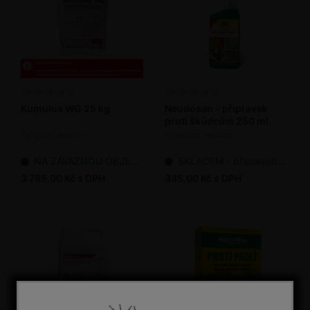
Kumulus WG 25 kg
Neudosan - přípravek
proti škůdcům 250 ml
Fungicid, akaricid
Insekticid, akaricid
NA ZÁVAZNOU OBJEDNÁVKU
SKLADEM - připraveno k odeslání
3 785,00 Kč s DPH
335,00 Kč s DPH