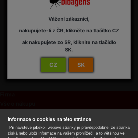
Do uzávěrky objednávek na bioagens do skleníků na
34. týden zbývá:
Vážení zákazníci,
06
:
20
:
13
:
41
nakupujete-li z ČR, klikněte na tlačítko CZ
d
h
m
s
ak nakupujete zo SR, kliknite na tlačidlo
SK.
Termínová uzávěrka: pátek, 14. 08. 2026, do 09:00
hodin
CZ
SK
Firma
Vše o nákupu
Kontakt
Informace o cookies na této stránce
Při návštěvě jakékoli webové stránky je pravděpodobné, že stránka
Mgr. Lenka Žáčková
získá nebo uloží informace na vašem prohlížeči, a to většinou ve
OCHRANA ROSTLIN