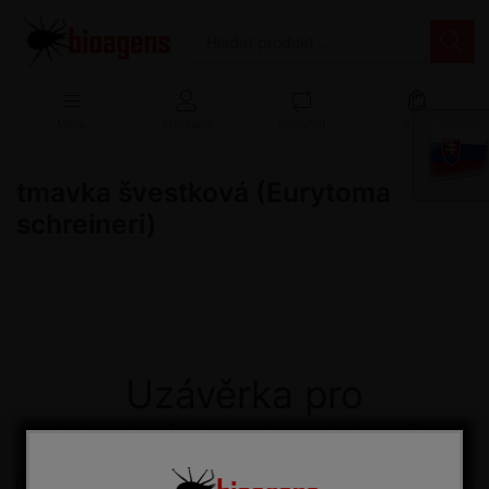
Menu
Přihlášení
Porovnat
Košík
tmavka švestková (Eurytoma
schreineri)
Uzávěrka pro
objednávky do skleníku