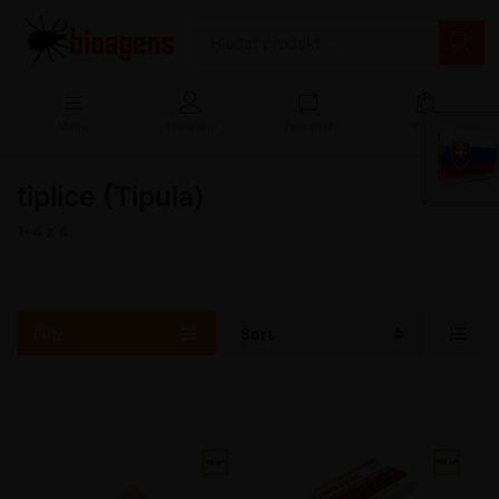
Menu
Přihlášení
Porovnat
Košík
tiplice (Tipula)
1-4
z
4
Filtr
Sort