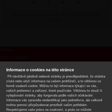
d
h
m
s
Termínová uzávěrka: pátek, 14. 08. 2026, do 09:00
hodin
Firma
Vše o nákupu
Kontakt
Informace o cookies na této stránce
Při návštěvě jakékoli webové stránky je pravděpodobné, že stránka
Mgr. Lenka Žáčková
získá nebo uloží informace na vašem prohlížeči, a to většinou ve
OCHRANA ROSTLIN
formě souborů cookie. Můžou to být informace týkající se vás,
+420 608 748 548
vašich preferencí a zařízení, které používáte. Většinou to slouží k
vylepšování stránky, aby fungovala podle vašich očekávání.
www.ochranarostlin.cz
Informace vás zpravidla neidentifikují jako jednotlivce, ale celkově
mohou pomoci přizpůsobovat prostředí vašim potřebám.
Respektujeme vaše právo na soukromí, a proto se můžete