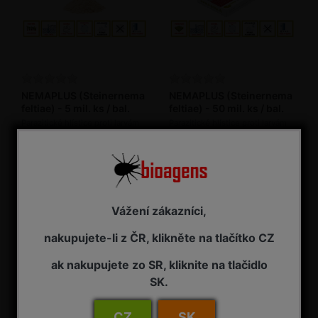
NEMAPLUS (Steinernema
NEMAPLUS (Steinernema
feltiae) - 5 mil. ks / bal.
feltiae) - 50 mil. ks / bal.
Parazitické hlístice proti larvám
Parazitické hlístice proti larvám
smutnic (bioagens)
smutnic (bioagens)
2 - 7 pracovních dnů od objednání
2 - 7 pracovních dnů od objednání
260,00 Kč s DPH
1 095,00 Kč s DPH
Vážení zákazníci,
nakupujete-li z ČR, klikněte na tlačítko CZ
ak nakupujete zo SR, kliknite na tlačidlo
SK.
CZ
SK