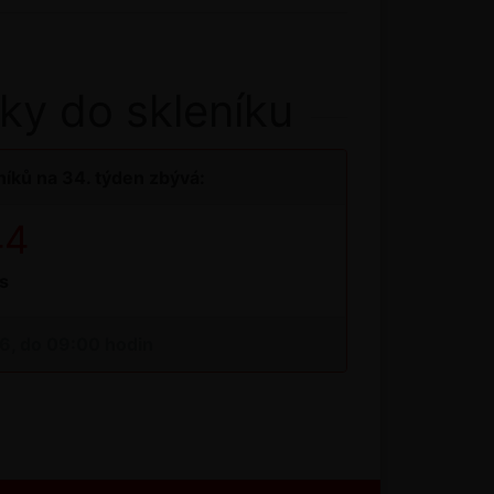
ky do skleníku
íků na 34. týden zbývá:
43
s
26, do 09:00 hodin