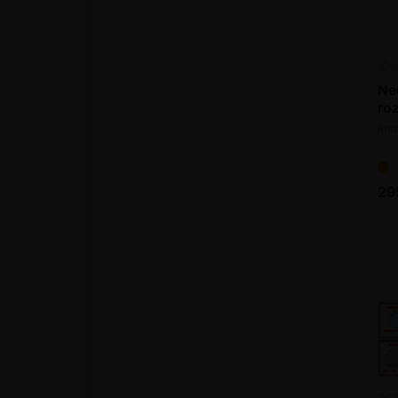
Ne
ro
šk
Inse
29