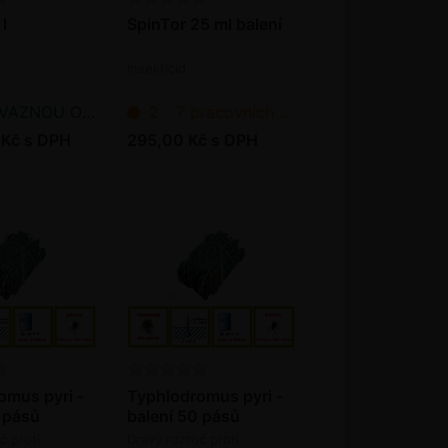
l
SpinTor 25 ml balení
Insekticid
NOU OBJEDNÁVKU
2 - 7 pracovních dnů od objednání
 Kč s DPH
295,00 Kč s DPH
omus pyri -
Typhlodromus pyri -
 pásů
balení 50 pásů
č proti
Dravý roztoč proti