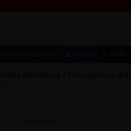
ostředky ochrany rostlin
Ke stažení
ZRUŠIT 
iluška chmelová (Tetranychus urt
z
21
Název: A to Z
řazeno podle