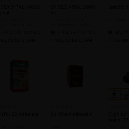
IDEX VITAL 10000
SPIDEX VITAL 2000
SpinTor 1 
/ bal.
ks
vý roztoč proti
Dravý roztoč proti
Insekticid
luškám ve skleníku
sviluškám ve skleníku
oagens)
(bioagens)
7 dnů (viz Termín dodání bioagens)
7 dnů (viz Termín dodání bioagens)
NA ZÁVAZ
295,00 Kč s DPH
1 495,00 Kč s DPH
7 725,00
inTor 50 ml balení
SpinTor 6 ml balení
Typhlodr
balení 25
rodní insekticidní
Insekticid
Dravý rozto