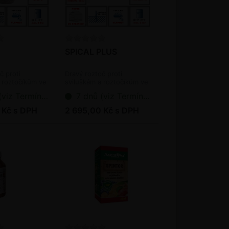
SPICAL PLUS
č proti
Dravý roztoč proti
 roztočíkům ve
sviluškám a roztočíkům ve
ioagens)
skleníku (bioagens)
ermín dodání bioagens)
7 dnů (viz Termín dodání bioagens)
 Kč s DPH
2 695,00 Kč s DPH