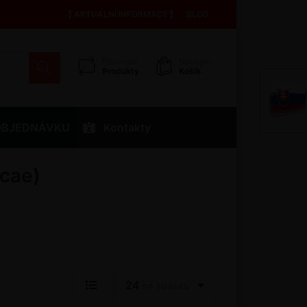
AKTUÁLNÍ INFORMACE
BLOG
Porovnat
Nákupní
Produkty
Košík
OBJEDNÁVKU
Kontakty
icae)
24
na stránku