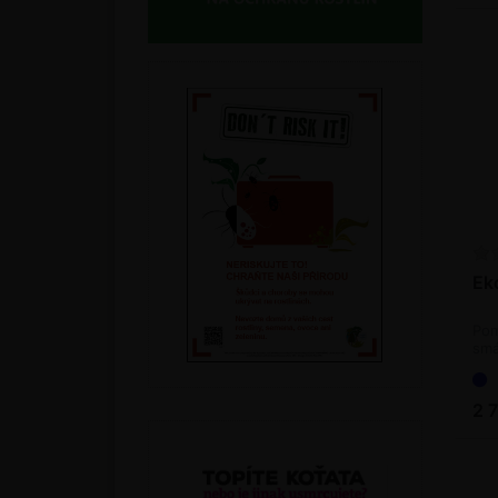
Ek
Pom
smá
2 