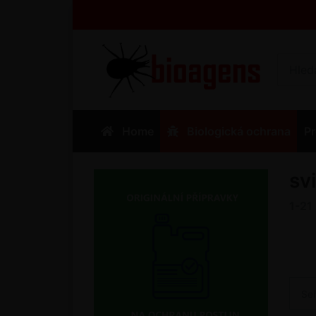
Home
Biologická ochrana
Pr
sv
1-21
Se