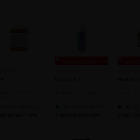
ol
Naturalis 1 l
NeemAzal 
ocný prostředek -
Insekticid - biopreparát
Insekticid
čedlo
Podle velikosti balení
NA ZÁVAZNOU OBJEDNÁVKU
NA ZÁVAZ
769,00 Kč s DPH
2 495,00 Kč s DPH
3 485,00