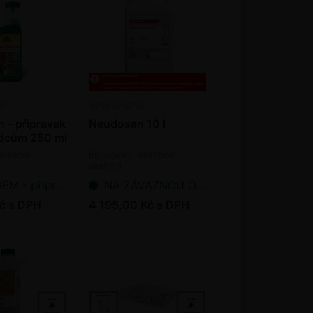
 - přípravek
Neudosan 10 l
ůdcům 250 ml
akaricid
Biologický insekticid,
akaricid
řipraveno k odeslání
NA ZÁVAZNOU OBJEDNÁVKU
č s DPH
4 195,00 Kč s DPH