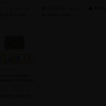
pravek
škodlivým 
sadech, vin
2 - 7 pracovních dnů od objednání
SKLADEM - připraveno k odeslání
PRODEJ PRO
chmelnicích
5,00 Kč s DPH
85,00 Kč s DPH
phlodromus pyri -
lkobalení 500 pásů
vý roztoč proti
dlivým roztočům v
ech, vinicích a
PRODEJ PRO ROK 2026 UKONČEN
elnicích (bioagens)