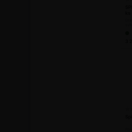
SP
ks 
Dra
svi
(bi
3 
Sp
Pří