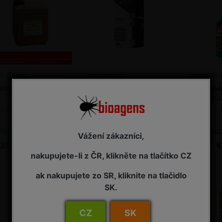
emAzal T/S 5 l
NeemAzal T/S 50 ml
Neudosan
proti šk
ekticid
Insekticid
Insekticid, 
NA ZÁVAZNOU OBJEDNÁVKU
SKLADEM - připraveno k odeslání
SKLADEM - p
Vážení zákazníci,
 385,00 Kč s DPH
305,00 Kč s DPH
335,00 K
nakupujete-li z ČR, klikněte na tlačítko CZ
ak nakupujete zo SR, kliknite na tlačidlo
SK.
CZ
SK